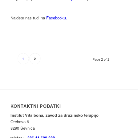
Najdete nas tudi na
Facebooku.
1
2
Page 2 of 2
KONTAKTNI PODATKI
Inštitut Vita bona, zavod za družinsko terapijo
Orehovo 6
8290 Sevnica
telefon:
+386 41 609 888