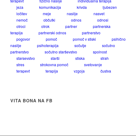
terapevt
fizično nasilje
individualna terapija
jeza
komunikacija
krivda
ljubezen
ločitev
meje
nasilje
nasvet
nemoč
občutki
odnos
odnosi
otroci
otrok
partner
partnerska
terapija
partnerski odnos
partnerstvo
pogovor
pomoč
pomoč v stiski
psihično
nasilje
psihoterapija
sočutje
sočutno
partnerstvo
sočutno starševstvo
spolnost
starsevstvo
starši
stiska
strah
stres
strokovna pomoč
svetovanje
terapevt
terapija
vzgoja
čustva
VITA BONA NA FB