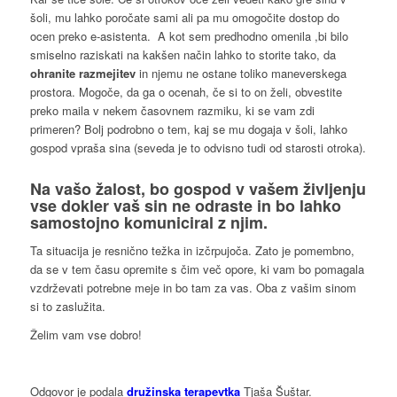
šoli, mu lahko poročate sami ali pa mu omogočite dostop do
ocen preko e-asistenta. A kot sem predhodno omenila ,bi bilo
smiselno raziskati na kakšen način lahko to storite tako, da
ohranite razmejitev
in njemu ne ostane toliko maneverskega
prostora. Mogoče, da ga o ocenah, če si to on želi, obvestite
preko maila v nekem časovnem razmiku, ki se vam zdi
primeren? Bolj podrobno o tem, kaj se mu dogaja v šoli, lahko
gospod vpraša sina (seveda je to odvisno tudi od starosti otroka).
Na vašo žalost, bo gospod v vašem življenju
vse dokler vaš sin ne odraste in bo lahko
samostojno
komuniciral
z njim.
Ta situacija je resnično težka in izčrpujoča. Zato je pomembno,
da se v tem času opremite s čim več opore, ki vam bo pomagala
vzdrževati potrebne meje in bo tam za vas. Oba z vašim sinom
si to zaslužita.
Želim vam vse dobro!
Odgovor je podala
družinska terapevtka
Tjaša Šuštar.