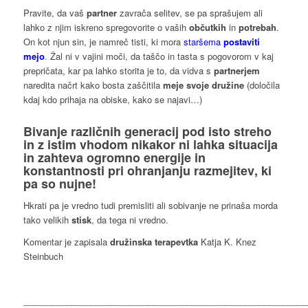
Pravite, da vaš
partner
zavrača selitev, se pa sprašujem ali
lahko z njim iskreno spregovorite o vaših
občutkih
in
potrebah
.
On kot njun sin, je namreč tisti, ki mora
staršema
postaviti
mejo
. Žal ni v vajini moči, da taščo in tasta s pogovorom v kaj
prepričata, kar pa lahko storita je to, da vidva s
partnerjem
naredita načrt kako bosta zaščitila
meje svoje družine
(določila
kdaj kdo prihaja na obiske, kako se najavi…)
Bivanje različnih generacij pod isto streho
in z istim vhodom nikakor ni lahka situacija
in zahteva ogromno energije in
konstantnosti pri o
hranjanju razmejitev
, ki
pa so nujne!
Hkrati pa je vredno tudi premisliti ali sobivanje ne prinaša morda
tako velikih
stisk
, da tega ni vredno.
Komentar je zapisala
družinska terapevtka
Katja K. Knez
Steinbuch
___________________________________________________________