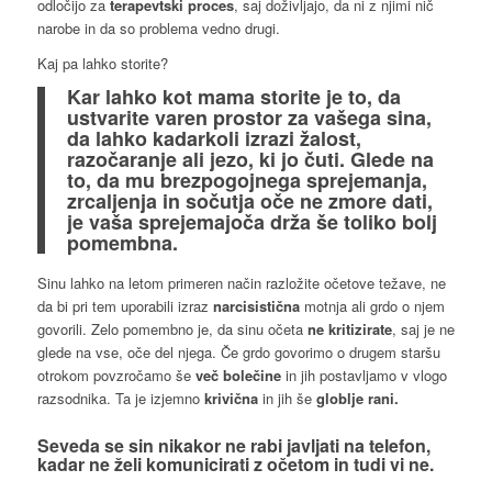
odločijo za
terapevtski proces
, saj doživljajo, da ni z njimi nič
narobe in da so problema vedno drugi.
Kaj pa lahko storite?
Kar lahko kot mama storite je to, da
ustvarite varen prostor za vašega sina,
da lahko kadarkoli izrazi žalost,
razočaranje ali jezo, ki jo čuti. Glede na
to, da mu brezpogojnega sprejemanja,
zrcaljenja in sočutja oče ne zmore dati,
je vaša sprejemajoča drža še toliko bolj
pomembna.
Sinu lahko na letom primeren način razložite očetove težave, ne
da bi pri tem uporabili izraz
narcisistična
motnja ali grdo o njem
govorili. Zelo pomembno je, da sinu očeta
ne kritizirate
, saj je ne
glede na vse, oče del njega. Če grdo govorimo o drugem staršu
otrokom povzročamo še
več bolečine
in jih postavljamo v vlogo
razsodnika. Ta je izjemno
krivična
in jih še
globlje rani.
Seveda se sin nikakor ne rabi javljati na telefon,
kadar ne želi
komunicirati
z očetom in tudi vi ne.