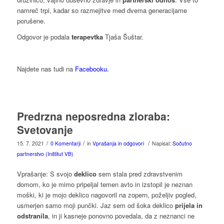
namreč trpi, kadar so razmejitve med dvema generacijame
porušene.
Odgovor je podala
terapevtka
Tjaša Šuštar.
Najdete nas tudi na
Facebooku.
Predrzna neposredna zloraba:
Svetovanje
/
/
/
15. 7. 2021
0 Komentarji
in
Vprašanja in odgovori
Napisal:
Sočutno
partnerstvo (Inštitut VB)
Vprašanje: S svojo
deklico
sem stala pred zdravstvenim
domom, ko je mimo pripeljal temen avto in izstopil je neznan
moški, ki je mojo deklico nagovoril na zopern, poželjiv pogled,
usmerjen samo moji punčki. Jaz sem od šoka deklico
prijela in
odstranila
, in ji kasneje ponovno povedala, da z neznanci ne