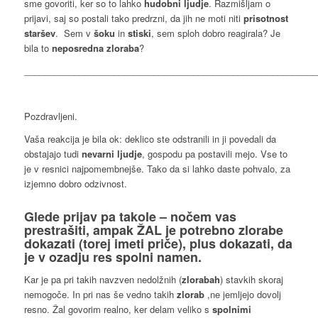
sme govoriti, ker so to lahko
hudobni ljudje
. Razmišljam o
prijavi, saj so postali tako predrzni, da jih ne moti niti
prisotnost
staršev
. Sem v
šoku
in
stiski
, sem sploh dobro reagirala? Je
bila to
neposredna zloraba
?
___________________________________________________________
Pozdravljeni.
Vaša reakcija je bila ok: deklico ste odstranili in ji povedali da
obstajajo tudi
nevarni ljudje
, gospodu pa postavili mejo. Vse to
je v resnici najpomembnejše. Tako da si lahko daste pohvalo, za
izjemno dobro odzivnost.
Glede prijav pa takole – nočem vas
prestrašiti, ampak ŽAL je potrebno
zlorabe
dokazati (torej imeti priče), plus dokazati, da
je v ozadju res spolni namen.
Kar je pa pri takih navzven nedolžnih (
zlorabah
) stavkih skoraj
nemogoče. In pri nas še vedno takih
zlorab
,ne jemljejo dovolj
resno. Žal govorim realno, ker delam veliko s
spolnimi