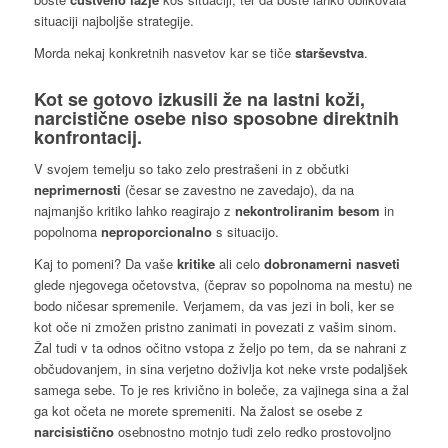
situaciji najboljše strategije.
Morda nekaj konkretnih nasvetov kar se tiče
starševstva
.
Kot se gotovo izkusili že na lastni koži,
narcistične
osebe niso sposobne direktnih
konfrontacij.
V svojem temelju so tako zelo prestrašeni in z občutki
neprimernosti
(česar se zavestno ne zavedajo), da na
najmanjšo kritiko lahko reagirajo z
nekontroliranim besom
in
popolnoma
neproporcionalno
s situacijo.
Kaj to pomeni? Da vaše
kritike
ali celo
dobronamerni nasveti
glede njegovega očetovstva, (čeprav so popolnoma na mestu) ne
bodo ničesar spremenile. Verjamem, da vas jezi in boli, ker se
kot oče ni zmožen pristno zanimati in povezati z vašim sinom.
Žal tudi v ta odnos očitno vstopa z željo po tem, da se nahrani z
občudovanjem, in sina verjetno doživlja kot neke vrste podaljšek
samega sebe. To je res krivično in boleče, za vajinega sina a žal
ga kot očeta ne morete spremeniti. Na žalost se osebe z
narcisistično
osebnostno motnjo tudi zelo redko prostovoljno