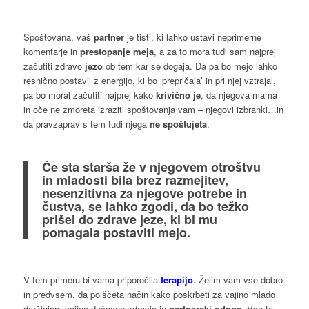
Spoštovana, vaš
partner
je tisti, ki lahko ustavi neprimerne
komentarje in
prestopanje meja
, a za to mora tudi sam najprej
začutiti zdravo
jezo
ob tem kar se dogaja. Da pa bo mejo lahko
resnično postavil z energijo, ki bo ‘prepričala’ in pri njej vztrajal,
pa bo moral začutiti najprej kako
krivično je
, da njegova mama
in oče ne zmoreta izraziti spoštovanja vam – njegovi izbranki…in
da pravzaprav s tem tudi njega
ne spoštujeta
.
Če sta starša že v njegovem otroštvu
in mladosti bila brez razmejitev,
nesenzitivna za njegove potrebe in
čustva, se lahko zgodi, da bo težko
prišel do zdrave jeze, ki bi mu
pomagala postaviti mejo.
V tem primeru bi vama priporočila
terapijo
. Želim vam vse dobro
in predvsem, da poiščeta način kako poskrbeti za vajino mlado
družinico, vajino duševno zdravje in
partnerski odnos
. Vse to