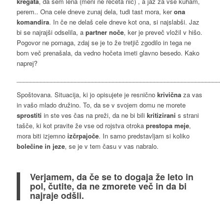
kregata
, da sem lena (meni ne rečeta nič) , a jaz za vse kuham,
perem.. Ona cele dneve zunaj dela, tudi tast mora, ker
ona
komandira
. In če ne delaš cele dneve kot ona, si najslabši. Jaz
bi se najrajši odselila, a
partner
noče
, ker je preveč vložil v hišo.
Pogovor ne pomaga, zdaj se je to že tretjič zgodilo in tega ne
bom več prenašala, da vedno hočeta imeti glavno besedo. Kako
naprej?
___________________________________________________________
Spoštovana. Situacija, ki jo opisujete je resnično
krivična
za vas
in vašo mlado družino. To, da se v svojem domu ne morete
sprostiti
in ste ves čas na preži, da ne bi bili
kritizirani
s strani
tašče, ki kot pravite že vse od rojstva otroka
prestopa meje
,
mora biti izjemno
izčrpajoče
. In samo predstavljam si koliko
bolečine in jeze
, se je v tem času v vas nabralo.
Verjamem, da če se to dogaja že leto in
pol, čutite, da ne zmorete več in da bi
najraje odšli.