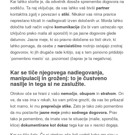
Kar lahko storite je, da odvetnik doseže spremembo dogovora na
sodišču. Ta naj vključuje, da vas lahko vaš bivši
partner
kontaktira zgolj v povezavi s
stiki
. Nikakor vas nima pravice
neprestano klicati in nadlegovati izven določenih ur. Morda lahko
določite tudi način vajine
komunikacije
(če bi vam ustrezalo npr.
izključno preko maila ali sporočil) in pa jasne dogovore glede
datumov. Jasne meje, ki so pravno določene so tisti okvir, ki
lahko pomaga, da osebe z
narcisistično
motnjo ostajajo znotraj
dogovorov, ki jih drugače rade kršijo, saj s tem ponovno pridobijo
`pomembno mesto` oz. pozornost (čeprav je ta negativna).
Kar se tiče njegovega nadlegovanja,
manipulacij in groženj: to je
čustveno
nasilje
in tega si ne zaslužite.
Otrokov oče se hrani z vašo
nemočjo
,
obupom
in
strahom
. On
ve, da vas ima v rokah, ko vam prične groziti, da vas bo prikazal
kot mamo, ki mu
preprečuje stike.
Zato je tako zelo pomembno
da mu postavite
jasne meje
preko
sodnega dogovora.
Prav
tako je pomembno, da imate vse te situacije (maile, sporočila,
klice)
dokumentirane kot dokaz
tega kar se v resnici dogaja.
Kar se tiče šole. Če si otrokov oče želi vedeti kako gre sinu v