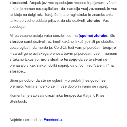
zlorabami
. Ampak jaz vse spodbujam vseeno k prijavam, včasih
– kjer je namen res expliciten –da naredijo vsaj zaznamek in vse
to šteje na dolgi rok. Torej, če imate regirstrsko in znamko avta,
lahko se vedno oddate prijavo, da sta doživeli
zlorabo
. Vas
spodbujam.
Mi pa vseeno ostaja vaša senzibilnost na
(
spolne
)
zlorabe
. Ste
zlorabo
sami doživeli, oz imeli kakšno izkušnjo? Bi po občutku
upala ugibati, da morda ja. Če drži, tudi vam priporočam
terapijo
– zaradi generacijskega prenosa travm priporočam vsem mamam
s taksno izkušnjo
, individualno terapijo
-da se te stvari ne
prenašajo v kakršnikoli obliki naprej, da otroci niso “valentni” na
zlorabe
…
Sicer pa dobro, da ste se oglasili – o pedofiliji se govori se
premalo. Vama s hčerko želim vse dobro in varno se naprej.
Komentar je zapisala
družinska terapevtka
Katja K Knez
Steinbuch.
Najdete nas trudi na
Facebooku.