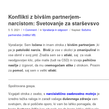
Konflikti z bivšim partnerjem-
narcistom: Svetovanje za starševsvo
/
/
/
5. 5. 2021
1 Comment
in
Vprašanja in odgovori
Napisal:
Sočutno
partnerstvo (Inštitut VB)
Vprašanje: Sem
ločena
in imam otroka z
bivšim partnerjem
,ki
pa je
patološki narcis
.
Bivši
je vse v okolici je
zmanipuliral
in
vse obrnil v svoj prid. Znašla sem se v
stiski
, saj za vsak
neodgovorjen klic, piše maile (tudi na CSD) in izvaja
psihično
nasilje
z izgovori, da mu o
nemogočam stike
z otrokom. Prosim
za
pomoč
, saj sem v veliki
stiski
.
___________________________________________________________
Spoštovana gospa.
Vzgajati otroka z osebo, s
narcisistično osebnostno motnjo
je
izredno težka naloga in zaradi vašega
duševnega zdravja
vam
svetujem, da si poiščete oporo, ki vam bo lahko pomagala, da
boste
čustveno lažje
kos situaciji, ter da boste lahko oblikovala