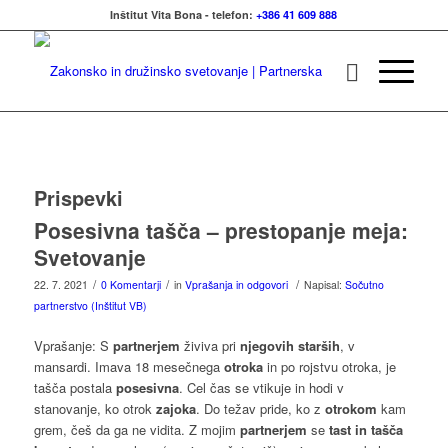
Inštitut Vita Bona - telefon:
+386 41 609 888
Prispevki
Posesivna tašča – prestopanje meja:
Svetovanje
/
/
/
22. 7. 2021
0 Komentarji
in
Vprašanja in odgovori
Napisal:
Sočutno
partnerstvo (Inštitut VB)
Vprašanje: S
partnerjem
živiva pri
njegovih starših
, v
mansardi. Imava 18 mesečnega
otroka
in po rojstvu otroka, je
tašča postala
posesivna
. Cel čas se vtikuje in hodi v
stanovanje, ko otrok
zajoka
. Do težav pride, ko z
otrokom
kam
grem, češ da ga ne vidita. Z mojim
partnerjem
se
tast in tašča