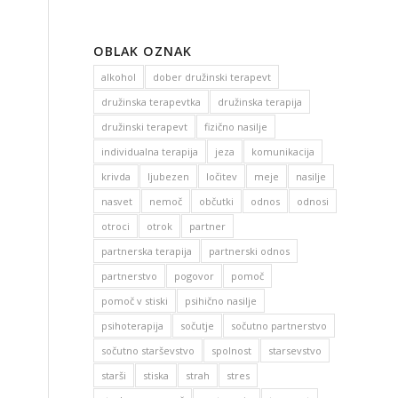
OBLAK OZNAK
alkohol
dober družinski terapevt
družinska terapevtka
družinska terapija
družinski terapevt
fizično nasilje
individualna terapija
jeza
komunikacija
krivda
ljubezen
ločitev
meje
nasilje
nasvet
nemoč
občutki
odnos
odnosi
otroci
otrok
partner
partnerska terapija
partnerski odnos
partnerstvo
pogovor
pomoč
pomoč v stiski
psihično nasilje
psihoterapija
sočutje
sočutno partnerstvo
sočutno starševstvo
spolnost
starsevstvo
starši
stiska
strah
stres