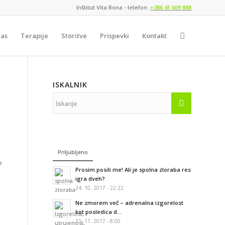
Inštitut Vita Bona - telefon:
+386 41 609 888
nas
Terapije
Storitve
Prispevki
Kontakt
ISKALNIK
Priljubljeno
e
Prosim posili me! Ali je spolna zloraba res
igra dveh?
24. 10. 2017 - 22:22
Ne zmorem več – adrenalna izgorelost
kot posledica d...
21. 11. 2017 - 8:00