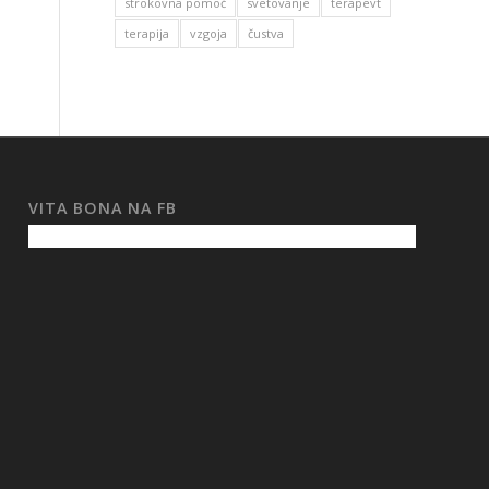
strokovna pomoč
svetovanje
terapevt
terapija
vzgoja
čustva
VITA BONA NA FB