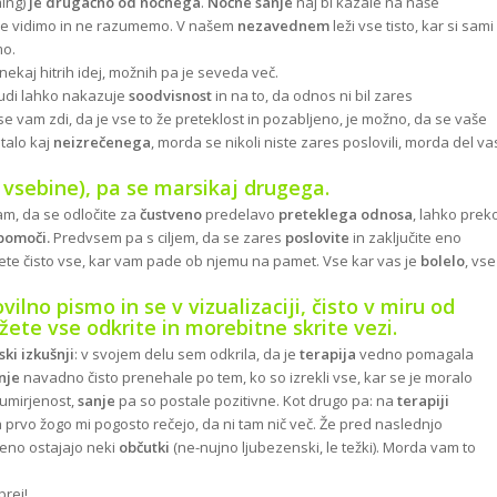
ming)
je drugačno od nočnega
.
Nočne sanje
naj bi kazale na naše
r ne vidimo in ne razumemo. V našem
nezavednem
leži vse tisto, kar si sami
mo.
kaj hitrih idej, možnih pa je seveda več.
tudi lahko nakazuje
soodvisnost
in na to, da odnos ni bil zares
 se vam zdi, da je vse to že preteklost in pozabljeno, je možno, da se vaše
stalo kaj
neizrečenega
, morda se nikoli niste zares poslovili, morda del va
vsebine), pa se marsikaj drugega.
am, da se odločite za
čustveno
predelavo
preteklega odnosa
, lahko prek
pomoči.
Predvsem pa s ciljem, da se zares
poslovite
in zaključite eno
šete čisto vse, kar vam pade ob njemu na pamet. Vse kar vas je
bolelo
, vse
ovilno pismo
in se v
vizualizaciji,
čisto v miru od
ežete vse odkrite in morebitne
skrite vezi.
ki izkušnji
: v svojem delu sem odkrila, da je
terapija
vedno pomagala
nje
navadno čisto prenehale po tem, ko so izrekli vse, kar se je moralo
 umirjenost,
sanje
pa so postale pozitivne. Kot drugo pa: na
terapiji
a prvo žogo mi pogosto rečejo, da ni tam nič več. Že pred naslednjo
seeno ostajajo neki
občutki
(ne-nujno ljubezenski, le težki). Morda vam to
prej!