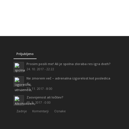
Priljubljeno
Prosim posili me! Ali je spolna zloraba res igra dveh?
24. 10. 2017 - 22:22
Ne zmorem več – adrenalna izgorelost kot posledica
d...
21. 11. 2017 - 8:00
Zasvojenost ali ločitev?
20. 9. 2017 - 0:00
Zadnje
Komentarji
Oznake