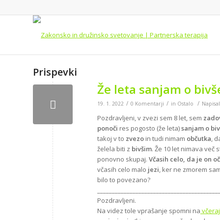
Prispevki
Že leta sanjam o biv
/
/
/
19. 1. 2022
0 Komentarji
in
Ostalo
Napisa
Pozdravljeni, v zvezi sem 8 let, sem
zado
ponoči
res pogosto (že leta)
sanjam o bi
takoj v to
zvezo
in tudi nimam
občutka
, d
želela biti z
bivšim
. Že 10 let nimava več s
ponovno skupaj.
Včasih celo, da je on o
včasih celo malo
jezi
, ker ne zmorem sam
bilo to povezano?
_________________________________________
Pozdravljeni.
Na videz tole vprašanje spomni na
včeraj