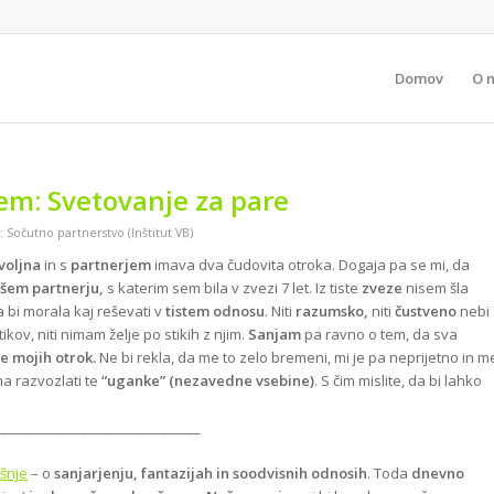
Domov
O 
šem: Svetovanje za pare
l:
Sočutno partnerstvo (Inštitut VB)
voljna
in s
partnerjem
imava dva čudovita otroka. Dogaja pa se mi, da
všem partnerju,
s katerim sem bila v zvezi 7 let. Iz tiste
zveze
nisem šla
a bi morala kaj reševati v
tistem odnosu
. Niti
razumsko,
niti
čustveno
nebi
tikov, niti nimam želje po stikih z njim.
Sanjam
pa ravno o tem, da sva
če mojih otrok.
Ne bi rekla, da me to zelo bremeni, mi je pa neprijetno in m
a razvozlati te
“uganke” (nezavedne vsebine)
. S čim mislite, da bi lahko
_______________________________
šnje
– o
sanjarjenju, fantazijah in soodvisnih odnosih
. Toda
dnevno