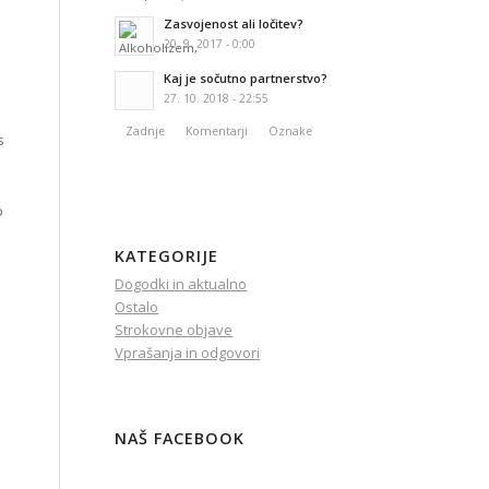
Zasvojenost ali ločitev?
20. 9. 2017 - 0:00
Kaj je sočutno partnerstvo?
27. 10. 2018 - 22:55
Zadnje
Komentarji
Oznake
s
o
KATEGORIJE
Dogodki in aktualno
Ostalo
Strokovne objave
Vprašanja in odgovori
NAŠ FACEBOOK