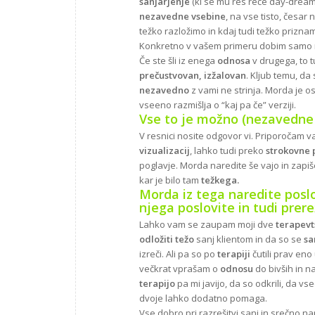
sanjarjenje
(ki se mu res reče day-drea
nezavedne vsebine
, na vse tisto, česa
težko razložimo in kdaj tudi težko prizna
Konkretno v vašem primeru dobim samo ne
Če ste šli iz enega
odnosa
v drugega, to 
prečustvovan, izžalovan
. Kljub temu, da
nezavedno
z vami ne strinja. Morda je o
vseeno razmišlja o “kaj pa če” verziji.
Vse to je možno (nezavedne 
V resnici nosite odgovor vi. Priporočam v
vizualizacij
, lahko tudi preko
strokovne 
poglavje. Morda naredite še vajo in zapi
kar je bilo tam
težkega.
Morda iz tega naredite
posl
njega
poslovite
in tudi prer
Lahko vam se zaupam moji dve
terapevts
odložiti težo
sanj klientom in da so se
sa
izreči. Ali pa so po
terapiji
čutili prav eno
večkrat vprašam o
odnosu
do bivših in n
terapijo
pa mi javijo, da so odkrili, da v
dvoje lahko dodatno pomaga.
Vse dobro pri razrešitvi sanj in srečno na