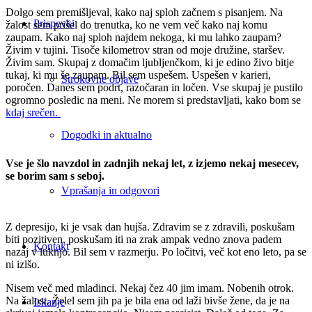
Dolgo sem premišljeval, kako naj sploh začnem s pisanjem. Na
Prispevki
žalost sem prišel do trenutka, ko ne vem več kako naj komu
zaupam. Kako naj sploh najdem nekoga, ki mu lahko zaupam?
Živim v tujini. Tisoče kilometrov stran od moje družine, staršev.
Živim sam. Skupaj z domačim ljubljenčkom, ki je edino živo bitje
tukaj, ki mu še zaupam. Bil sem uspešem. Uspešen v karieri,
Strokovne objave
poročen. Danes sem podrt, razočaran in ločen. Vse skupaj je pustilo
ogromno posledic na meni. Ne morem si predstavljati, kako bom se
kdaj srečen.
Dogodki in aktualno
Vse je šlo navzdol in zadnjih nekaj let, z izjemo nekaj mesecev,
se borim sam s seboj.
Vprašanja in odgovori
Z depresijo, ki je vsak dan hujša. Zdravim se z zdravili, poskušam
biti pozitiven, poskušam iti na zrak ampak vedno znova padem
Kontakt
nazaj v luknjo. Bil sem v razmerju. Po ločitvi, več kot eno leto, pa se
ni izlšo.
Nisem več med mladinci. Nekaj čez 40 jim imam. Nobenih otrok.
Na žalost. Želel sem jih pa je bila ena od laži bivše žene, da je na
Iskanje