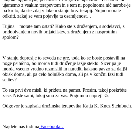
ujamemo z vsakim terapevtom in s tem ni popolnoma nič narobe-je
pa kruto, da ste zdaj v takem stanju brez terapij. Nujno morate
odkriti, zakaj se vam pojavlja ta osamljenost…
Tujina – morate tam ostati? Kako ste z druženjem, s sodelavci, s
pridobivanjem novih prijateljstev, z druženjem z nasprotnim
spolom?
V stanju depresije to seveda ne gre, toda ko se boste postavili na
noge psihično, bo morda tudi druženje lažje steklo. Sicer pa je
morda vseeno vredno razmisliti in narediti kaksno pavzo za daljši
obisk doma, ali pa celo bolniško doma, ali pa v končni fazi tudi
selitev?
To sta prvi dve misli, ki prideta na pamet. Prosim, takoj poskrbite
zase. Niste sami, tukaj smo za vas. Pogumno naprej! 🙏
Odgovor je zapisala družinska terapevtka Katja K. Knez Steinbuch.
Najdete nas tudi na
Facebooku.