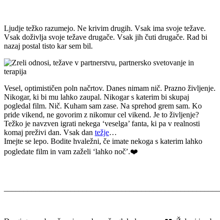
Ljudje težko razumejo. Ne krivim drugih. Vsak ima svoje težave.
Vsak doživlja svoje težave drugače. Vsak jih čuti drugače. Rad bi
nazaj postal tisto kar sem bil.
Vesel, optimističen poln načrtov. Danes nimam nič. Prazno življenje.
Nikogar, ki bi mu lahko zaupal. Nikogar s katerim bi skupaj
pogledal film. Nič. Kuham sam zase. Na sprehod grem sam. Ko
pride vikend, ne govorim z nikomur cel vikend. Je to življenje?
Težko je navzven igrati nekega ‘veselga’ fanta, ki pa v realnosti
komaj preživi dan. Vsak dan
težje
…
Imejte se lepo. Bodite hvaležni, če imate nekoga s katerim lahko
pogledate film in vam zaželi ‘lahko noč’.❤️
_______________________________________________________