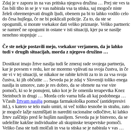
Zdaj je v zaporu in na vas pritiska njegova družina … Prej ste ves ta
čas bili tiho in se je v vas nabirala vsa ta stiska, saj mogoče niste
želeli obremenjevati drugih ljudi, obenem pa bi to lahko vodilo celo
do česa hujšega, če ne bi poklicali policije. Za to, da ste se
opogumili, si morate vsekakor dati veliko priznanje. Veliko partneric
se namreč ne opogumi in ostane v isti situaciji, kjer pa se nasilje
nenehno stopnjuje …
Če ste nekje postavili mejo, vsekakor verjamem, da jo lahko
tudi v drugih situacijah, morda z njegovo družino …
Dostikrat imajo žrtve nasilja tudi še zmeraj rade svojega partnerja,
kar je povsem v redu, ker ne moremo vplivati na svoja čustva, in če
ste vi v tej situaciji, se nikakor ne rabite kriviti za to in za vsa svoja
čustva, ki jih občutite … Seveda pa je zdaj v Sloveniji toliko enega
nasilja in umorov, zato je res dobro, da se obrnete na vse vire
pomoči, ki so le ponujeni, tako kot je že omenila terapevtka Knez
Steinbuch in drugi … Morda celo varna hiša ali kaj podobnega …
Včasih
žrtvam nasilja
pomaga farmakološka pomoč (antidepresivi
itd.), s katero se telo malo umiri, ni več toliko tesnobe in strahu, zato
je mogoče lažje razmišljati in narediti racionalne odločitve, ki lahko
žrtev zaščitijo pred še hujšim nasiljem. Seveda pa je bistveno, da se
udeležite kakšne individualne ali skupinske terapevtske pomoči.
Veliko časa ste tudi molčali in vsa ta stiska se je nabirala v vas …