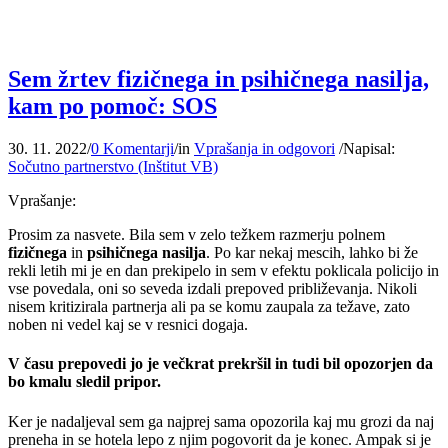
Sem žrtev fizičnega in psihičnega nasilja,
kam po pomoč: SOS
30. 11. 2022
/
0 Komentarji
/
in
Vprašanja in odgovori
/
Napisal:
Sočutno partnerstvo (Inštitut VB)
Vprašanje:
Prosim za nasvete. Bila sem v zelo težkem razmerju polnem
fizičnega
in
psihičnega
nasilja
. Po kar nekaj mescih, lahko bi že
rekli letih mi je en dan prekipelo in sem v efektu poklicala policijo in
vse povedala, oni so seveda izdali prepoved približevanja. Nikoli
nisem kritizirala partnerja ali pa se komu zaupala za težave, zato
noben ni vedel kaj se v resnici dogaja.
V času prepovedi jo je večkrat prekršil in tudi bil opozorjen da
bo kmalu sledil pripor.
Ker je nadaljeval sem ga najprej sama opozorila kaj mu grozi da naj
preneha in se hotela lepo z njim pogovorit da je konec. Ampak si je