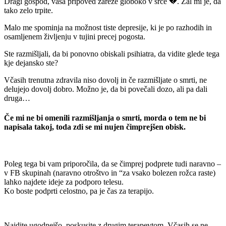
Dragi gospod, vaša pripoved zareže globoko v srce 💔. Žal mi je, da
tako zelo trpite.
Malo me spominja na možnost tiste depresije, ki je po razhodih in
osamljenem življenju v tujini precej pogosta.
Ste razmišljali, da bi ponovno obiskali psihiatra, da vidite glede tega
kje dejansko ste?
Včasih trenutna zdravila niso dovolj in če razmišljate o smrti, ne
delujejo dovolj dobro. Možno je, da bi povečali dozo, ali pa dali
druga…
Če mi ne bi omenili razmišljanja o smrti, morda o tem ne bi
napisala takoj, toda zdi se mi nujen čimprejšen obisk.
Poleg tega bi vam priporočila, da se čimprej podprete tudi naravno –
v FB skupinah (naravno otroštvo in “za vsako bolezen rožca raste)
lahko najdete ideje za podporo telesu.
Ko boste podprti celostno, pa je čas za terapijo.
Najdite ugodnejšo, poskusite z drugim terapevtom. Včasih se ne