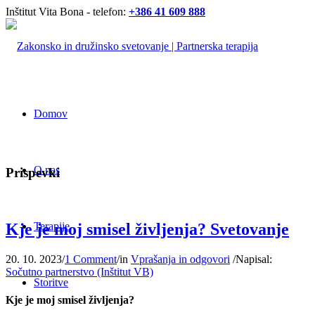
Inštitut Vita Bona - telefon:
+386 41 609 888
Domov
O nas
Prispevki
Terapije
Kje je moj smisel življenja? Svetovanje
20. 10. 2023
/
1 Comment
/
in
Vprašanja in odgovori
/
Napisal:
Sočutno partnerstvo (Inštitut VB)
Storitve
Kje je moj smisel življenja?