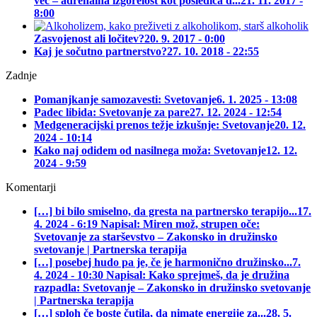
več – adrenalna izgorelost kot posledica d...
21. 11. 2017 -
8:00
Zasvojenost ali ločitev?
20. 9. 2017 - 0:00
Kaj je sočutno partnerstvo?
27. 10. 2018 - 22:55
Zadnje
Pomanjkanje samozavesti: Svetovanje
6. 1. 2025 - 13:08
Padec libida: Svetovanje za pare
27. 12. 2024 - 12:54
Medgeneracijski prenos težje izkušnje: Svetovanje
20. 12.
2024 - 10:14
Kako naj odidem od nasilnega moža: Svetovanje
12. 12.
2024 - 9:59
Komentarji
[…] bi bilo smiselno, da gresta na partnersko terapijo...
17.
4. 2024 - 6:19 Napisal: Miren mož, strupen oče:
Svetovanje za starševstvo – Zakonsko in družinsko
svetovanje | Partnerska terapija
[…] posebej hudo pa je, če je harmonično družinsko...
7.
4. 2024 - 10:30 Napisal: Kako sprejmeš, da je družina
razpadla: Svetovanje – Zakonsko in družinsko svetovanje
| Partnerska terapija
[…] sploh če boste čutila, da nimate energije za...
28. 5.