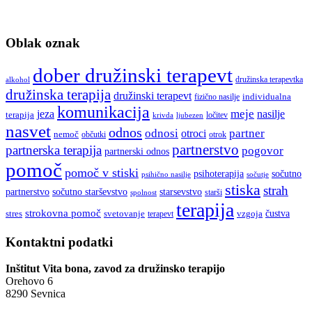
Oblak oznak
dober družinski terapevt
družinska terapevtka
alkohol
družinska terapija
družinski terapevt
fizično nasilje
individualna
komunikacija
meje
jeza
nasilje
terapija
ločitev
ljubezen
krivda
nasvet
odnos
odnosi
partner
otroci
nemoč
občutki
otrok
partnerstvo
partnerska terapija
pogovor
partnerski odnos
pomoč
pomoč v stiski
psihoterapija
sočutno
psihično nasilje
sočutje
stiska
strah
partnerstvo
sočutno starševstvo
starsevstvo
starši
spolnost
terapija
strokovna pomoč
stres
svetovanje
čustva
terapevt
vzgoja
Kontaktni podatki
Inštitut Vita bona, zavod za družinsko terapijo
Orehovo 6
8290 Sevnica