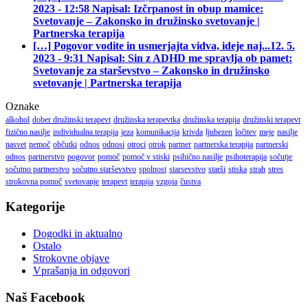
2023 - 12:58 Napisal: Izčrpanost in obup mamice:
Svetovanje – Zakonsko in družinsko svetovanje |
Partnerska terapija
[…] Pogovor vodite in usmerjajta vidva, ideje naj...
12. 5.
2023 - 9:31 Napisal: Sin z ADHD me spravlja ob pamet:
Svetovanje za starševstvo – Zakonsko in družinsko
svetovanje | Partnerska terapija
Oznake
alkohol
dober družinski terapevt
družinska terapevtka
družinska terapija
družinski terapevt
fizično nasilje
individualna terapija
jeza
komunikacija
krivda
ljubezen
ločitev
meje
nasilje
nasvet
nemoč
občutki
odnos
odnosi
otroci
otrok
partner
partnerska terapija
partnerski
odnos
partnerstvo
pogovor
pomoč
pomoč v stiski
psihično nasilje
psihoterapija
sočutje
sočutno partnerstvo
sočutno starševstvo
spolnost
starsevstvo
starši
stiska
strah
stres
strokovna pomoč
svetovanje
terapevt
terapija
vzgoja
čustva
Kategorije
Dogodki in aktualno
Ostalo
Strokovne objave
Vprašanja in odgovori
Naš Facebook