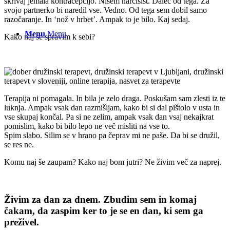
skrivaj jemala kontracepcijo. Nisem narcisist. Daleč od tega. Za
svojo partnerko bi naredil vse. Vedno. Od tega sem dobil samo
razočaranje. In ‘nož v hrbet’. Ampak to je bilo. Kaj sedaj.
Menu
Menu
Kako naj se spravim k sebi?
Terapija ni pomagala. In bila je zelo draga. Poskušam sam zlesti iz te
luknja. Ampak vsak dan razmišljam, kako bi si dal pištolo v usta in
vse skupaj končal. Pa si ne zelim, ampak vsak dan vsaj nekajkrat
pomislim, kako bi bilo lepo ne več misliti na vse to.
Spim slabo. Silim se v hrano pa čeprav mi ne paše. Da bi se družil,
se res ne.
Komu naj še zaupam? Kako naj bom jutri? Ne živim več za naprej.
Živim za dan za dnem. Zbudim sem in komaj
čakam, da zaspim ker to je se en dan, ki sem ga
preživel.