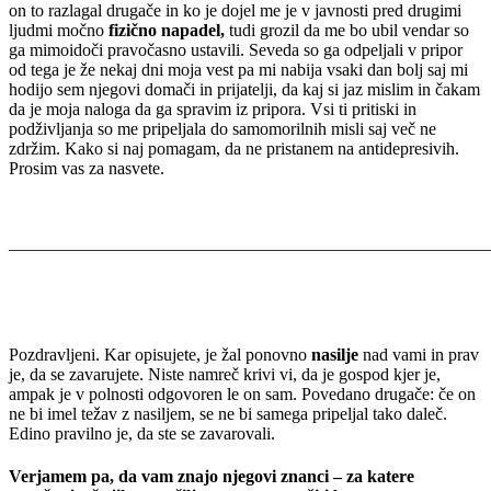
on to razlagal drugače in ko je dojel me je v javnosti pred drugimi
ljudmi močno
fizično napadel,
tudi grozil da me bo ubil vendar so
ga mimoidoči pravočasno ustavili. Seveda so ga odpeljali v pripor
od tega je že nekaj dni moja vest pa mi nabija vsaki dan bolj saj mi
hodijo sem njegovi domači in prijatelji, da kaj si jaz mislim in čakam
da je moja naloga da ga spravim iz pripora. Vsi ti pritiski in
podživljanja so me pripeljala do samomorilnih misli saj več ne
zdržim. Kako si naj pomagam, da ne pristanem na antidepresivih.
Prosim vas za nasvete.
_______________________________________________________
Pozdravljeni. Kar opisujete, je žal ponovno
nasilje
nad vami in prav
je, da se zavarujete. Niste namreč krivi vi, da je gospod kjer je,
ampak je v polnosti odgovoren le on sam. Povedano drugače: če on
ne bi imel težav z nasiljem, se ne bi samega pripeljal tako daleč.
Edino pravilno je, da ste se zavarovali.
Verjamem pa, da vam znajo njegovi znanci – za katere