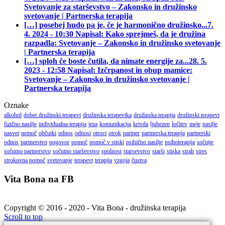
Svetovanje za starševstvo – Zakonsko in družinsko
svetovanje | Partnerska terapija
[…] posebej hudo pa je, če je harmonično družinsko...
7.
4. 2024 - 10:30 Napisal: Kako sprejmeš, da je družina
razpadla: Svetovanje – Zakonsko in družinsko svetovanje
| Partnerska terapija
[…] sploh če boste čutila, da nimate energije za...
28. 5.
2023 - 12:58 Napisal: Izčrpanost in obup mamice:
Svetovanje – Zakonsko in družinsko svetovanje |
Partnerska terapija
Oznake
alkohol
dober družinski terapevt
družinska terapevtka
družinska terapija
družinski terapevt
fizično nasilje
individualna terapija
jeza
komunikacija
krivda
ljubezen
ločitev
meje
nasilje
nasvet
nemoč
občutki
odnos
odnosi
otroci
otrok
partner
partnerska terapija
partnerski
odnos
partnerstvo
pogovor
pomoč
pomoč v stiski
psihično nasilje
psihoterapija
sočutje
sočutno partnerstvo
sočutno starševstvo
spolnost
starsevstvo
starši
stiska
strah
stres
strokovna pomoč
svetovanje
terapevt
terapija
vzgoja
čustva
Vita Bona na FB
Copyright © 2016 - 2020 - Vita Bona - družinska terapija
Scroll to top