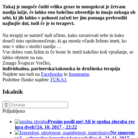
Tukaj je mogoče čutiti veliko groze in mnogokrat je žrtvam
nasilja lažje, če lahko eno bolečino ubesedijo in imajo nekoga ob
sebi, ki jih lahko v polnosti začuti ter jim pomaga prebroditi
najhujše dni, tudi če je to terapevt.
Na terapiji se namreč tudi učimo, kako zavarovati sebe in kako
doseči tisto opolnomočenje, ki ga morda včasih želimo imeti, ko
smo v stiku s storilci nasilja …
Vse dobro vam želim in če boste še imeli kakršno koli vprašanje, se
lahko obrnete na nas.
Zmago Švajncer Vrečko,
individualna, partnerska/zakonska in družinska terapija
Najdete nas tudi na
Facebooku
in
Insagramu
.
Podobne članke najdete
TUKAJ.
Iskalnik
Priljubljeno
Prosim posili me! Ali je spolna zloraba res
igra dveh?
24. 10. 2017 - 22:22
Ne zmorem