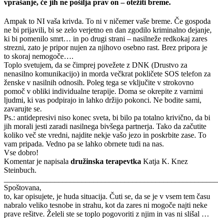
vprašanje, če jih ne pošilja prav on – otežiti breme.
Ampak to NI vaša krivda. To ni v ničemer vaše breme. Če gospoda
ne bi prijavili, bi se zelo verjetno en dan zgodilo kriminalno dejanje,
ki bi pomenilo smrt… in po drugi strani – nasilneže redkokaj zares
strezni, zato je pripor nujen za njihovo osebno rast. Brez pripora je
to skoraj nemogoče….
Toplo svetujem, da se čimprej povežete z DNK (Drustvo za
nenasilno komunikacijo) in morda večkrat pokličete SOS telefon za
ženske v nasilnih odnosih. Poleg tega se vključite v strokovno
pomoč v obliki individualne terapije. Doma se okrepite z varnimi
ljudmi, ki vas podpirajo in lahko držijo pokonci. Ne bodite sami,
zavarujte se.
Ps.: antidepresivi niso konec sveta, bi bilo pa totalno krivično, da bi
jih morali jesti zaradi nasilnega bivšega partnerja. Tako da začutite
koliko več ste vredni, najdite nekje vašo jezo in poskrbite zase. To
vam pripada. Vedno pa se lahko obrnete tudi na nas.
Vse dobro!
Komentar je napisala
družinska terapevtka
Katja K. Knez
Steinbuch.
_______________________________________________________
Spoštovana,
to, kar opisujete, je huda situacija. Čuti se, da se je v vsem tem času
nabralo veliko tesnobe in strahu, kot da zares ni mogoče najti neke
prave rešitve. Želeli ste se toplo pogovoriti z njim in vas ni slišal …