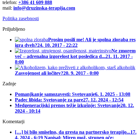
telefon:
+386 41 609 888
mail:
info@druzinska-terapija.com
Politika zasebnosti
Priljubljeno
Prosim posili me! Ali je spolna zloraba res
igra dveh?
24. 10. 2017 - 22:22
Ne zmorem
več – adrenalna izgorelost kot posledica d...
21. 11. 2017 -
8:00
Zasvojenost ali ločitev?
20. 9. 2017 - 0:00
Zadnje
Pomanjkanje samozavesti: Svetovanje
6. 1. 2025 - 13:08
Padec libida: Svetovanje za pare
27. 12. 2024 - 12:54
Medgeneracijski prenos težje izkušnje: Svetovanje
20. 12.
2024 - 10:14
Komentarji
[…] bi bilo smiselno, da gresta na partnersko terapijo...
17.
4. 2024 - 6:19 Napisal: Miren mož, strupen oče: