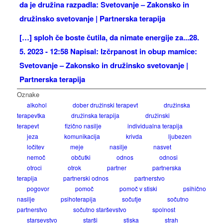
da je družina razpadla: Svetovanje – Zakonsko in
družinsko svetovanje | Partnerska terapija
[…] sploh če boste čutila, da nimate energije za...
28.
5. 2023 - 12:58 Napisal: Izčrpanost in obup mamice:
Svetovanje – Zakonsko in družinsko svetovanje |
Partnerska terapija
Oznake
alkohol
dober družinski terapevt
družinska
terapevtka
družinska terapija
družinski
terapevt
fizično nasilje
individualna terapija
jeza
komunikacija
krivda
ljubezen
ločitev
meje
nasilje
nasvet
nemoč
občutki
odnos
odnosi
otroci
otrok
partner
partnerska
terapija
partnerski odnos
partnerstvo
pogovor
pomoč
pomoč v stiski
psihično
nasilje
psihoterapija
sočutje
sočutno
partnerstvo
sočutno starševstvo
spolnost
starsevstvo
starši
stiska
strah