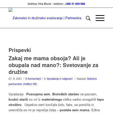
Inštitut Vita Bona - telefon:
+386 41 609 888
Prispevki
Zakaj me mama obsoja? Ali je
obupala nad mano?: Svetovanje za
družine
/
/
/
27. 9. 2021
0 Komentarji
in
Vprašanja in odgovori
Napisal:
Sočutno
partnerstvo (Inštitut VB)
Vprašanje:
Posvojena sem
.
Bioloških staršev
ne poznam,
krušni starši
so mi iz
materialnega
vidika vedno omogočili
lepo
otroštvo
. Uspešno sem končala šolo, faks, se poročila in
uresničila se mi je največja želja –
postala sem mama
. Edina