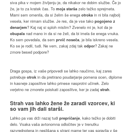
siva pika v mojem življenju je, da nikakor ne dobim službe. Če jo
že, je to za kratek čas. To
moja starša
zelo težko sprejmeta.
Mami sem omenila, da si želim še enega
otroka
in ni bila najbolj
vesela, ker nimam službe. Je res, da je vse tako
pogojeno z
denarjem
? Kaj naj si sploh mislim? Zvenelo mi je, kot da je
obupala
nad mano in da si ne želi, da bi imela še enega vnuka.
Ko sem povedala, da sem
prvič noseča
, je bila iskreno vesela.
Ko se je rodil, tudi. Ne vem, zakaj zdaj tak
odpor
? Zakaj ne
zmore besed podpore?
Draga gospa, iz vaše pripovedi se lahko naučimo, kaj zares
potrebuje
otrok
in da pretirano poudarjanje pomena ocen, diplome
in kasneje zaposlitve lahko prinese nasprotni učinek. Zelo
verjetno ne zmorete poiskati zaposlitve, ker je zadaj
strah
.
Strah
vas lahko žene že zaradi
vzorcev
, ki
so vam jih dali
starši
.
Lahko pa vas drži nazaj tudi
prepričanje
, kako težko je dobiti
delo. Vsaka vaša avtonomna odločitev je v trenutku
razvrednotena in neslišana s strani mame ter vas spravlja v še