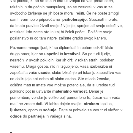
Vsi pritiski, ki so se leta in leta ustvarjali na vas preko ocen,
takšnih in drugačnih manipulacij, so se zasidrali v vas in za
svobodno življenje se jih boste morali rešiti. Če ne boste zmogli
sami, vam toplo priporočamo
psihoterapijo
. Spoznati morate,
da imate pravico živeti svoje življenje, sprejemati svoje odločitve,
raziskati kdo zares ste in kaj bi želeli početi. Poiščite svoje
poslanstvo in od tam naprej začnite graditi svojo kariero.
Poznamo mnogo ljudi, ki so diplomirali in potem odkrili čisto
drugo smer, kjer so
uspešni
in
kreativni
. So pa tudi ljudje,
nesrečni v svojih poklicih, ker jih drži v rokah strah, podoben
vašemu. Draga gospa, nič ni izgubljeno, vaša
izobrazba
ni
zapečatila vaše
usode
, slabe izkušnje pri iskanju zaposlitve vas
ne oblikujejo kot dobro ali slabo osebo. Ste mlada ženska,
odlična mati in imate vse možne potenciale, da si uredite tudi
poklicno pot in ustvarite
materialno
varnost
. Denar je
pomemben, vendar je veliko bolj pomembno to, česar vam vaša
mati ne zmore dati. Vi lahko dajete svojim
otrokom
toplino,
ljubezen
, oporo in
sočutje
. Dajte si pohvalo za ves trud vložen v
odnos
do
partnerja
in vašega sina.