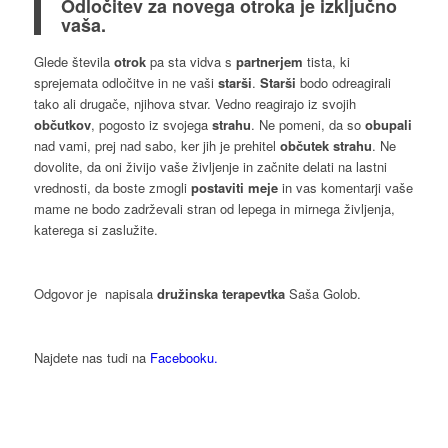
Odločitev za novega otroka je izključno
vaša.
Glede števila
otrok
pa sta vidva s
partnerjem
tista, ki
sprejemata odločitve in ne vaši
starši
.
Starši
bodo odreagirali
tako ali drugače, njihova stvar. Vedno reagirajo iz svojih
občutkov
, pogosto iz svojega
strahu
. Ne pomeni, da so
obupali
nad vami, prej nad sabo, ker jih je prehitel
občutek strahu
. Ne
dovolite, da oni živijo vaše življenje in začnite delati na lastni
vrednosti, da boste zmogli
postaviti meje
in vas komentarji vaše
mame ne bodo zadrževali stran od lepega in mirnega življenja,
katerega si zaslužite.
Odgovor je napisala
družinska terapevtka
Saša Golob.
Najdete nas tudi na
Facebooku.