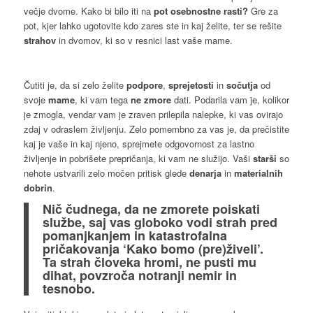
večje dvome. Kako bi bilo iti na
pot osebnostne rasti?
Gre za
pot, kjer lahko ugotovite kdo zares ste in kaj želite, ter se rešite
strahov
in dvomov, ki so v resnici last vaše mame.
Čutiti je, da si zelo želite
podpore
,
sprejetosti
in
sočutja
od
svoje
mame
, ki vam tega
ne zmore
dati. Podarila vam je, kolikor
je zmogla, vendar vam je zraven prilepila nalepke, ki vas ovirajo
zdaj v odraslem življenju. Zelo pomembno za vas je, da prečistite
kaj je vaše in kaj njeno, sprejmete odgovornost za lastno
življenje in pobrišete prepričanja, ki vam ne služijo. Vaši
starši
so
nehote ustvarili zelo močen pritisk glede
denarja
in
materialnih
dobrin
.
Nič čudnega, da ne zmorete poiskati
službe, saj vas globoko vodi
strah pred
pomanjkanjem in katastrofalna
pričakovanja
‘Kako bomo (pre)živeli’.
Ta
strah človeka hromi
, ne pusti mu
dihat, povzroča
notranji
nemir
in
tesnobo
.