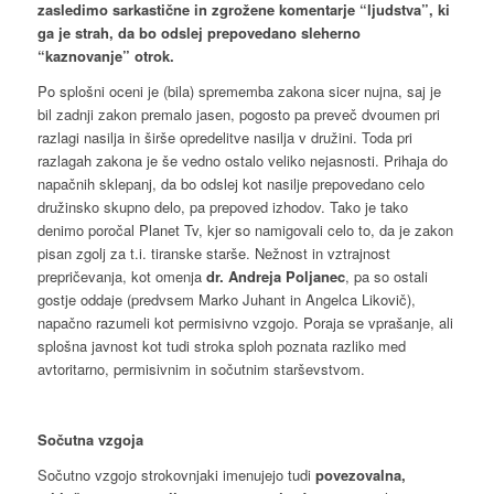
zasledimo sarkastične in zgrožene komentarje “ljudstva”, ki
ga je strah, da bo odslej prepovedano sleherno
“kaznovanje” otrok.
Po splošni oceni je (bila) sprememba zakona sicer nujna, saj je
bil zadnji zakon premalo jasen, pogosto pa preveč dvoumen pri
razlagi nasilja in širše opredelitve nasilja v družini. Toda pri
razlagah zakona je še vedno ostalo veliko nejasnosti. Prihaja do
napačnih sklepanj, da bo odslej kot nasilje prepovedano celo
družinsko skupno delo, pa prepoved izhodov. Tako je tako
denimo poročal Planet Tv, kjer so namigovali celo to, da je zakon
pisan zgolj za t.i. tiranske starše. Nežnost in vztrajnost
prepričevanja, kot omenja
dr. Andreja Poljanec
, pa so ostali
gostje oddaje (predvsem Marko Juhant in Angelca Likovič),
napačno razumeli kot permisivno vzgojo. Poraja se vprašanje, ali
splošna javnost kot tudi stroka sploh poznata razliko med
avtoritarno, permisivnim in sočutnim starševstvom.
Sočutna vzgoja
Sočutno vzgojo strokovnjaki imenujejo tudi
povezovalna,