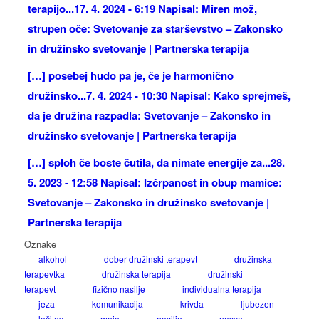
terapijo...
17. 4. 2024 - 6:19 Napisal: Miren mož,
strupen oče: Svetovanje za starševstvo – Zakonsko
in družinsko svetovanje | Partnerska terapija
[…] posebej hudo pa je, če je harmonično
družinsko...
7. 4. 2024 - 10:30 Napisal: Kako sprejmeš,
da je družina razpadla: Svetovanje – Zakonsko in
družinsko svetovanje | Partnerska terapija
[…] sploh če boste čutila, da nimate energije za...
28.
5. 2023 - 12:58 Napisal: Izčrpanost in obup mamice:
Svetovanje – Zakonsko in družinsko svetovanje |
Partnerska terapija
Oznake
alkohol
dober družinski terapevt
družinska
terapevtka
družinska terapija
družinski
terapevt
fizično nasilje
individualna terapija
jeza
komunikacija
krivda
ljubezen
ločitev
meje
nasilje
nasvet