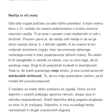
Nasilja ni nič manj
Oba stila vzgoje puščata za sabo težke posledice, a kljub vsemu
temu v 21. stoletju še vseeno polemiziramo o smislu oziroma
nesmislu nasilja. To je sicer v porastu med mladostniki in tudi v
družinah. Povsem jasno je, da nasilje rodi nasilje in da se ga
otroci naučijo doma, tj. v bližnjih zgledih. A še vseeno bi jim
vsiljevali avtoritarno vzgojo, brez razumevanja njihovega
notranjega sveta in brez pojasnjevanja njihovih čutenj. Še vedno
bi jih spregledali in naredili za robote, vse za ceno tega, da se
spoštuje meja. Drugi bi jih prepuščali svobodi in osamljenosti.
Toda to, da starši postavljajo
meje
otroku, je ena izmed osnovnih
starševskih dolžnosti.
To, da so meje postavljene nasilno, pa bi
morala biti povsod prepoved.
Z nasiljem se starši lahko soočamo že zgodaj. Otroci že kot
dojenčki v starših prebujajo ogromno nemoči, obupa, jeze in
občutka nesposobnosti. Starši dojenčke dokaj pogosto proglasijo
za tiste, ki jih izsiljujejo. Dojenčka, ki ima na podlagi teorije
navezanosti in drugih znanstvenih dognanj