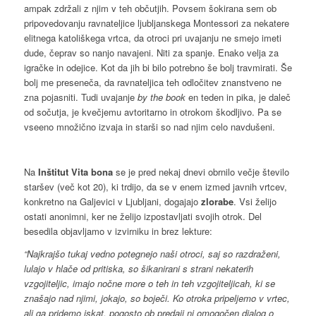
ampak zdržali z njim v teh občutjih. Povsem šokirana sem ob
pripovedovanju ravnateljice ljubljanskega Montessori za nekatere
elitnega katoliškega vrtca, da otroci pri uvajanju ne smejo imeti
dude, čeprav so nanjo navajeni. Niti za spanje. Enako velja za
igračke in odejice. Kot da jih bi bilo potrebno še bolj travmirati. Še
bolj me preseneča, da ravnateljica teh odločitev znanstveno ne
zna pojasniti. Tudi uvajanje
by the book
en teden in pika, je daleč
od sočutja, je kvečjemu avtoritarno in otrokom škodljivo. Pa se
vseeno množično izvaja in starši so nad njim celo navdušeni.
Na
Inštitut Vita bona
se je pred nekaj dnevi obrnilo večje število
staršev (več kot 20), ki trdijo, da se v enem izmed javnih vrtcev,
konkretno na Galjevici v Ljubljani, dogajajo
zlorabe
. Vsi želijo
ostati anonimni, ker ne želijo izpostavljati svojih otrok. Del
besedila objavljamo v izvirniku in brez lekture:
“Najkrajšo tukaj vedno potegnejo naši otroci, saj so razdraženi,
lulajo v hlače od pritiska, so šikanirani s strani nekaterih
vzgojiteljic, imajo nočne more o teh in teh vzgojiteljicah, ki se
znašajo nad njimi, jokajo, so boječi. Ko otroka pripeljemo v vrtec,
ali ga pridemo iskat, pogosto ob predaji ni omogočen dialog o