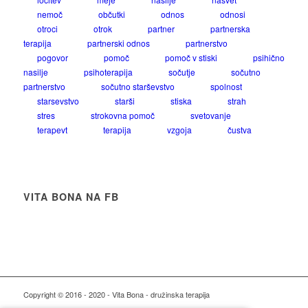
nemoč
občutki
odnos
odnosi
otroci
otrok
partner
partnerska
terapija
partnerski odnos
partnerstvo
pogovor
pomoč
pomoč v stiski
psihično
nasilje
psihoterapija
sočutje
sočutno
partnerstvo
sočutno starševstvo
spolnost
starsevstvo
starši
stiska
strah
stres
strokovna pomoč
svetovanje
terapevt
terapija
vzgoja
čustva
VITA BONA NA FB
Copyright © 2016 - 2020 - Vita Bona - družinska terapija