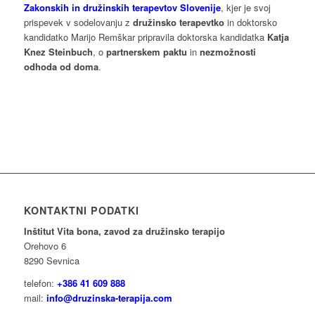
Zakonskih in družinskih terapevtov Slovenije
, kjer je svoj
prispevek v sodelovanju z
družinsko terapevtko
in doktorsko
kandidatko Marijo Remškar pripravila doktorska kandidatka
Katja
Knez Steinbuch
, o
partnerskem paktu
in
nezmožnosti
odhoda od doma
.
KONTAKTNI PODATKI
Inštitut Vita bona, zavod za družinsko terapijo
Orehovo 6
8290 Sevnica
telefon:
+386 41 609 888
mail:
info@druzinska-terapija.com