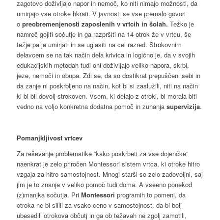
zagotovo doživljajo napor in nemoč, ko niti nimajo možnosti, da
umirjajo vse otroke hkrati. V javnosti se vse premalo govori
o
preobremenjenosti zaposlenih v vrtcih in šolah.
Težko je
namreč gojiti sočutje in ga razpršiti na 14 otrok že v vrtcu, še
težje pa je umirjati in se uglasiti na cel razred. Strokovnim
delavcem se na tak način dela krivica in logično je, da v svojih
edukacijskih metodah tudi oni doživljajo veliko napora, skrbi,
jeze, nemoči in obupa. Zdi se, da so dostikrat prepuščeni sebi in
da zanje ni poskrbljeno na način, kot bi si zaslužili, niti na način
ki bi bil dovolj strokoven. Vsem, ki delajo z otroki, bi morala biti
vedno na voljo konkretna dodatna pomoč in zunanja
supervizija
.
Pomanjkljivost vrtcev
Za reševanje problematike “kako poskrbeti za vse dojenčke”
naenkrat je zelo priročen Montessori sistem vrtca, ki otroke hitro
vzgaja za hitro samostojnost. Mnogi starši so zelo zadovoljni, saj
jim je to znanje v veliko pomoč tudi doma. A vseeno ponekod
(z)manjka sočutja. Pri
Montessori
programih to pomeni, da
otroka ne bi silili za vsako ceno v samostojnost, da bi bolj
ubesedili otrokova občutj in ga ob težavah ne zgolj zamotili,