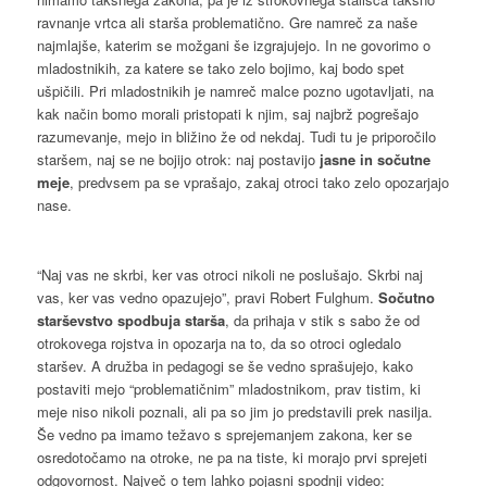
ravnanje vrtca ali starša problematično. Gre namreč za naše
najmlajše, katerim se možgani še izgrajujejo. In ne govorimo o
mladostnikih, za katere se tako zelo bojimo, kaj bodo spet
ušpičili. Pri mladostnikih je namreč malce pozno ugotavljati, na
kak način bomo morali pristopati k njim, saj najbrž pogrešajo
razumevanje, mejo in bližino že od nekdaj. Tudi tu je priporočilo
staršem, naj se ne bojijo otrok: naj postavijo
jasne in sočutne
meje
, predvsem pa se vprašajo, zakaj otroci tako zelo opozarjajo
nase.
“Naj vas ne skrbi, ker vas otroci nikoli ne poslušajo. Skrbi naj
vas, ker vas vedno opazujejo”, pravi Robert Fulghum.
Sočutno
starševstvo spodbuja starša
, da prihaja v stik s sabo že od
otrokovega rojstva in opozarja na to, da so otroci ogledalo
staršev. A družba in pedagogi se še vedno sprašujejo, kako
postaviti mejo “problematičnim” mladostnikom, prav tistim, ki
meje niso nikoli poznali, ali pa so jim jo predstavili prek nasilja.
Še vedno pa imamo težavo s sprejemanjem zakona, ker se
osredotočamo na otroke, ne pa na tiste, ki morajo prvi sprejeti
odgovornost. Največ o tem lahko pojasni spodnji video: