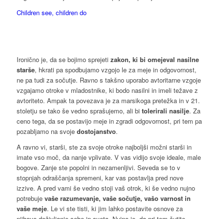
Children see, children do
Ironično je, da se bojimo sprejeti
zakon, ki bi omejeval nasilne
starše
, hkrati pa spodbujamo vzgojo le za meje in odgovornost,
ne pa tudi za sočutje. Ravno s takšno uporabo avtoritarne vzgoje
vzgajamo otroke v mladostnike, ki bodo nasilni in imeli težave z
avtoriteto. Ampak ta povezava je za marsikoga pretežka in v 21.
stoletju se tako še vedno sprašujemo, ali bi
tolerirali nasilje
. Za
ceno tega, da se postavijo meje in zgradi odgovornost, pri tem pa
pozabljamo na svoje
dostojanstvo
.
A ravno vi, starši, ste za svoje otroke najboljši možni starši in
imate vso moč, da nanje vplivate. V vas vidijo svoje ideale, male
bogove. Zanje ste popolni in nezamenljivi. Seveda se to v
stopnjah odraščanja spremeni, kar vas postavlja pred nove
izzive. A pred vami še vedno stoji vaš otrok, ki še vedno nujno
potrebuje
vaše razumevanje, vaše sočutje, vašo varnost in
vaše meje
. Le vi ste tisti, ki jim lahko postavite osnove za
njihovo doživljanje sebe in sveta. Nujno je, da pri tem čutite