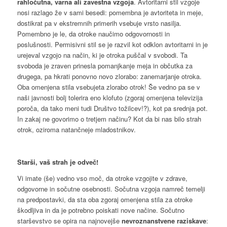
rahločutna, varna ali zavestna vzgoja
. Avtoritarni stil vzgoje
nosi razlago že v sami besedi: pomembna je avtoriteta in meje,
dostikrat pa v ekstremnih primerih vsebuje vrsto nasilja.
Pomembno je le, da otroke naučimo odgovornosti in
poslušnosti. Permisivni stil se je razvil kot odklon avtoritarni in je
urejeval vzgojo na način, ki je otroka puščal v svobodi. Ta
svoboda je zraven prinesla pomanjkanje meja in občutka za
drugega, pa hkrati ponovno novo zlorabo: zanemarjanje otroka.
Oba omenjena stila vsebujeta zlorabo otrok! Še vedno pa se v
naši javnosti bolj tolerira eno klofuto (zgoraj omenjena televizija
poroča, da tako meni tudi Društvo tožilcev!?), kot pa srednja pot.
In zakaj ne govorimo o tretjem načinu? Kot da bi nas bilo strah
otrok, oziroma natančneje mladostnikov.
Starši, vaš strah je odveč!
Vi imate (še) vedno vso moč, da otroke vzgojite v zdrave,
odgovorne in sočutne osebnosti. Sočutna vzgoja namreč temelji
na predpostavki, da sta oba zgoraj omenjena stila za otroke
škodljiva in da je potrebno poiskati nove načine. Sočutno
starševstvo se opira na najnovejše
nevroznanstvene raziskave
: