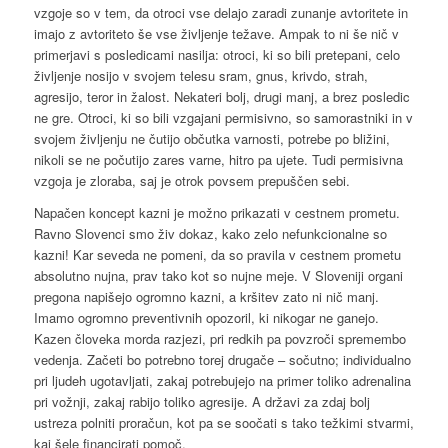
vzgoje so v tem, da otroci vse delajo zaradi zunanje avtoritete in
imajo z avtoriteto še vse življenje težave. Ampak to ni še nič v
primerjavi s posledicami nasilja: otroci, ki so bili pretepani, celo
življenje nosijo v svojem telesu sram, gnus, krivdo, strah,
agresijo, teror in žalost. Nekateri bolj, drugi manj, a brez posledic
ne gre. Otroci, ki so bili vzgajani permisivno, so samorastniki in v
svojem življenju ne čutijo občutka varnosti, potrebe po bližini,
nikoli se ne počutijo zares varne, hitro pa ujete. Tudi permisivna
vzgoja je zloraba, saj je otrok povsem prepuščen sebi.
Napačen koncept kazni je možno prikazati v cestnem prometu.
Ravno Slovenci smo živ dokaz, kako zelo nefunkcionalne so
kazni! Kar seveda ne pomeni, da so pravila v cestnem prometu
absolutno nujna, prav tako kot so nujne meje. V Sloveniji organi
pregona napišejo ogromno kazni, a kršitev zato ni nič manj.
Imamo ogromno preventivnih opozoril, ki nikogar ne ganejo.
Kazen človeka morda razjezi, pri redkih pa povzroči spremembo
vedenja. Začeti bo potrebno torej drugače – sočutno; individualno
pri ljudeh ugotavljati, zakaj potrebujejo na primer toliko adrenalina
pri vožnji, zakaj rabijo toliko agresije. A državi za zdaj bolj
ustreza polniti proračun, kot pa se soočati s tako težkimi stvarmi,
kaj šele financirati pomoč.