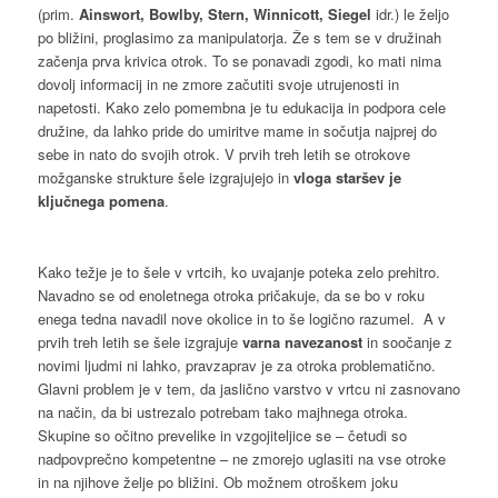
(prim.
Ainswort, Bowlby, Stern, Winnicott, Siegel
idr.) le željo
po bližini, proglasimo za manipulatorja. Že s tem se v družinah
začenja prva krivica otrok. To se ponavadi zgodi, ko mati nima
dovolj informacij in ne zmore začutiti svoje utrujenosti in
napetosti. Kako zelo pomembna je tu edukacija in podpora cele
družine, da lahko pride do umiritve mame in sočutja najprej do
sebe in nato do svojih otrok. V prvih treh letih se otrokove
možganske strukture šele izgrajujejo in
vloga staršev je
ključnega pomena
.
Kako težje je to šele v vrtcih, ko uvajanje poteka zelo prehitro.
Navadno se od enoletnega otroka pričakuje, da se bo v roku
enega tedna navadil nove okolice in to še logično razumel. A v
prvih treh letih se šele izgrajuje
varna navezanost
in soočanje z
novimi ljudmi ni lahko, pravzaprav je za otroka problematično.
Glavni problem je v tem, da jaslično varstvo v vrtcu ni zasnovano
na način, da bi ustrezalo potrebam tako majhnega otroka.
Skupine so očitno prevelike in vzgojiteljice se – četudi so
nadpovprečno kompetentne – ne zmorejo uglasiti na vse otroke
in na njihove želje po bližini. Ob možnem otroškem joku