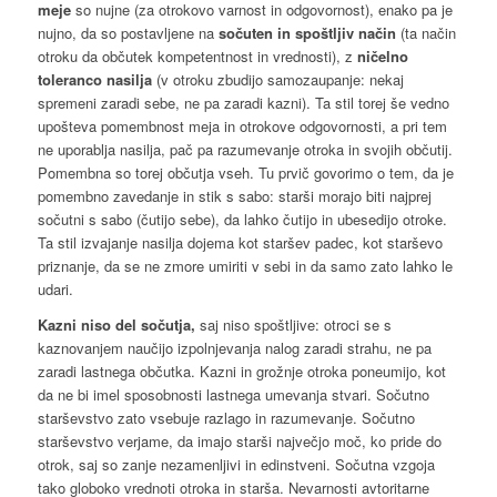
meje
so nujne (za otrokovo varnost in odgovornost), enako pa je
nujno, da so postavljene na
sočuten in spoštljiv način
(ta način
otroku da občutek kompetentnost in vrednosti), z
ničelno
toleranco nasilja
(v otroku zbudijo samozaupanje: nekaj
spremeni zaradi sebe, ne pa zaradi kazni). Ta stil torej še vedno
upošteva pomembnost meja in otrokove odgovornosti, a pri tem
ne uporablja nasilja, pač pa razumevanje otroka in svojih občutij.
Pomembna so torej občutja vseh. Tu prvič govorimo o tem, da je
pomembno zavedanje in stik s sabo: starši morajo biti najprej
sočutni s sabo (čutijo sebe), da lahko čutijo in ubesedijo otroke.
Ta stil izvajanje nasilja dojema kot staršev padec, kot starševo
priznanje, da se ne zmore umiriti v sebi in da samo zato lahko le
udari.
Kazni niso del sočutja,
saj niso spoštljive: otroci se s
kaznovanjem naučijo izpolnjevanja nalog zaradi strahu, ne pa
zaradi lastnega občutka. Kazni in grožnje otroka poneumijo, kot
da ne bi imel sposobnosti lastnega umevanja stvari. Sočutno
starševstvo zato vsebuje razlago in razumevanje. Sočutno
starševstvo verjame, da imajo starši največjo moč, ko pride do
otrok, saj so zanje nezamenljivi in edinstveni. Sočutna vzgoja
tako globoko vrednoti otroka in starša. Nevarnosti avtoritarne