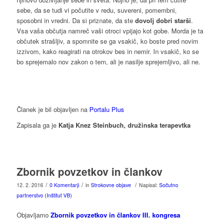
sebe, da se tudi vi počutite v redu, suvereni, pomembni,
sposobni in vredni. Da si priznate, da ste
dovolj dobri starši
.
Vsa vaša občutja namreč vaši otroci vpijajo kot gobe. Morda je ta
občutek strašljiv, a spomnite se ga vsakič, ko boste pred novim
izzivom, kako reagirati na otrokov bes in nemir. In vsakič, ko se
bo sprejemalo nov zakon o tem, ali je nasilje sprejemljivo, ali ne.
Članek je bil objavljen na
Portalu Plus
Zapisala ga je
Katja Knez Steinbuch, družinska terapevtka
Zbornik povzetkov in člankov
/
/
/
12. 2. 2016
0 Komentarji
in
Strokovne objave
Napisal:
Sočutno
partnerstvo (Inštitut VB)
Objavljamo
Zbornik povzetkov in člankov III. kongresa