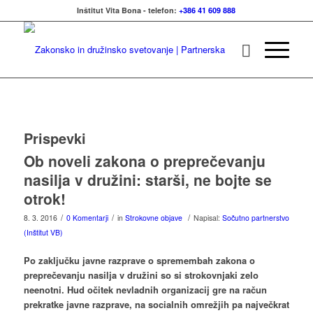
Inštitut Vita Bona - telefon:
+386 41 609 888
Prispevki
Ob noveli zakona o preprečevanju
nasilja v družini: starši, ne bojte se
otrok!
/
/
/
8. 3. 2016
0 Komentarji
in
Strokovne objave
Napisal:
Sočutno partnerstvo
(Inštitut VB)
Po zaključku javne razprave o spremembah zakona o
preprečevanju nasilja v družini so si strokovnjaki zelo
neenotni. Hud očitek nevladnih organizacij gre na račun
prekratke javne razprave, na socialnih omrežjih pa največkrat