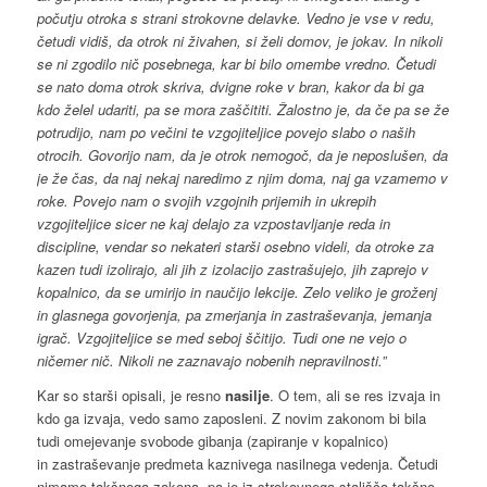
počutju otroka s strani strokovne delavke. Vedno je vse v redu,
četudi vidiš, da otrok ni živahen, si želi domov, je jokav. In nikoli
se ni zgodilo nič posebnega, kar bi bilo omembe vredno. Četudi
se nato doma otrok skriva, dvigne roke v bran, kakor da bi ga
kdo želel udariti, pa se mora zaščititi. Žalostno je, da če pa se že
potrudijo, nam po večini te vzgojiteljice povejo slabo o naših
otrocih. Govorijo nam, da je otrok nemogoč, da je neposlušen, da
je že čas, da naj nekaj naredimo z njim doma, naj ga vzamemo v
roke. Povejo nam o svojih vzgojnih prijemih in ukrepih
vzgojiteljice sicer ne kaj delajo za vzpostavljanje reda in
discipline, vendar so nekateri starši osebno videli, da otroke za
kazen tudi izolirajo, ali jih z izolacijo zastrašujejo, jih zaprejo v
kopalnico, da se umirijo in naučijo lekcije. Zelo veliko je groženj
in glasnega govorjenja, pa zmerjanja in zastraševanja, jemanja
igrač. Vzgojiteljice se med seboj ščitijo. Tudi one ne vejo o
ničemer nič. Nikoli ne zaznavajo nobenih nepravilnosti.”
Kar so starši opisali, je resno
nasilje
. O tem, ali se res izvaja in
kdo ga izvaja, vedo samo zaposleni. Z novim zakonom bi bila
tudi omejevanje svobode gibanja (zapiranje v kopalnico)
in zastraševanje predmeta kaznivega nasilnega vedenja. Četudi
nimamo takšnega zakona, pa je iz strokovnega stališča takšno