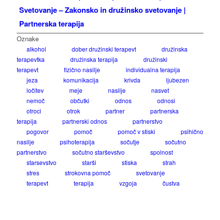
Svetovanje – Zakonsko in družinsko svetovanje |
Partnerska terapija
Oznake
alkohol
dober družinski terapevt
družinska
terapevtka
družinska terapija
družinski
terapevt
fizično nasilje
individualna terapija
jeza
komunikacija
krivda
ljubezen
ločitev
meje
nasilje
nasvet
nemoč
občutki
odnos
odnosi
otroci
otrok
partner
partnerska
terapija
partnerski odnos
partnerstvo
pogovor
pomoč
pomoč v stiski
psihično
nasilje
psihoterapija
sočutje
sočutno
partnerstvo
sočutno starševstvo
spolnost
starsevstvo
starši
stiska
strah
stres
strokovna pomoč
svetovanje
terapevt
terapija
vzgoja
čustva