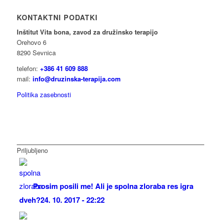
KONTAKTNI PODATKI
Inštitut Vita bona, zavod za družinsko terapijo
Orehovo 6
8290 Sevnica
telefon:
+386 41 609 888
mail:
info@druzinska-terapija.com
Politika zasebnosti
Priljubljeno
Prosim posili me! Ali je spolna zloraba res igra
dveh?
24. 10. 2017 - 22:22