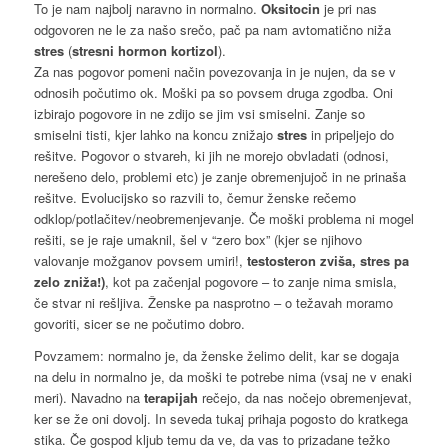
To je nam najbolj naravno in normalno.
Oksitocin
je pri nas
odgovoren ne le za našo srečo, pač pa nam avtomatično niža
stres
(
stresni hormon kortizol
).
Za nas pogovor pomeni način povezovanja in je nujen, da se v
odnosih počutimo ok. Moški pa so povsem druga zgodba. Oni
izbirajo pogovore in ne zdijo se jim vsi smiselni. Zanje so
smiselni tisti, kjer lahko na koncu znižajo
stres
in pripeljejo do
rešitve. Pogovor o stvareh, ki jih ne morejo obvladati (odnosi,
nerešeno delo, problemi etc) je zanje obremenjujoč in ne prinaša
rešitve. Evolucijsko so razvili to, čemur ženske rečemo
odklop/potlačitev/neobremenjevanje. Če moški problema ni mogel
rešiti, se je raje umaknil, šel v “zero box” (kjer se njihovo
valovanje možganov povsem umiri!,
testosteron zviša,
stres pa
zelo zniža!)
, kot pa začenjal pogovore – to zanje nima smisla,
če stvar ni rešljiva. Ženske pa nasprotno – o težavah moramo
govoriti, sicer se ne počutimo dobro.
Povzamem: normalno je, da ženske želimo delit, kar se dogaja
na delu in normalno je, da moški te potrebe nima (vsaj ne v enaki
meri). Navadno na
terapijah
rečejo, da nas nočejo obremenjevat,
ker se že oni dovolj. In seveda tukaj prihaja pogosto do kratkega
stika. Če gospod kljub temu da ve, da vas to prizadane težko