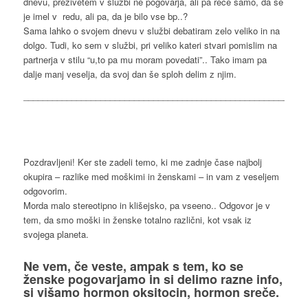
dnevu, preživetem v službi ne pogovarja, ali pa reče samo, da se
je imel v redu, ali pa, da je bilo vse bp..?
Sama lahko o svojem dnevu v službi debatiram zelo veliko in na
dolgo. Tudi, ko sem v službi, pri veliko kateri stvari pomislim na
partnerja v stilu “u,to pa mu moram povedati”.. Tako imam pa
dalje manj veselja, da svoj dan še sploh delim z njim.
___________________________________________________________
Pozdravljeni! Ker ste zadeli temo, ki me zadnje čase najbolj
okupira – razlike med moškimi in ženskami – in vam z veseljem
odgovorim.
Morda malo stereotipno in klišejsko, pa vseeno.. Odgovor je v
tem, da smo moški in ženske totalno različni, kot vsak iz
svojega planeta.
Ne vem, če veste, ampak s tem, ko se
ženske
pogovarjamo
in si delimo razne info,
si višamo hormon oksitocin, hormon sreče.