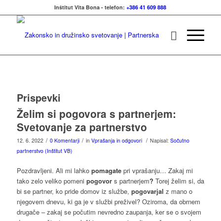
Inštitut Vita Bona - telefon:
+386 41 609 888
Prispevki
Želim si pogovora s partnerjem:
Svetovanje za partnerstvo
/
/
/
12. 6. 2022
0 Komentarji
in
Vprašanja in odgovori
Napisal:
Sočutno
partnerstvo (Inštitut VB)
Pozdravljeni. Ali mi lahko
pomagate
pri vprašanju… Zakaj mi
tako zelo veliko pomeni
pogovor
s partnerjem
?
Torej želim si, da
bi se partner, ko pride domov iz službe,
pogovarjal
z mano o
njegovem dnevu, ki ga je v službi preživel? Oziroma, da obrnem
drugače – zakaj se počutim nevredno zaupanja, ker se o svojem