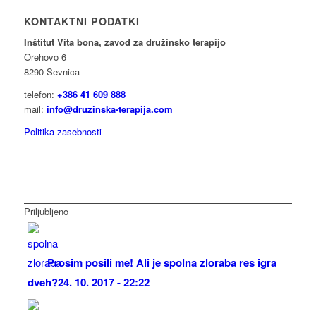
KONTAKTNI PODATKI
Inštitut Vita bona, zavod za družinsko terapijo
Orehovo 6
8290 Sevnica
telefon:
+386 41 609 888
mail:
info@druzinska-terapija.com
Politika zasebnosti
Priljubljeno
Prosim posili me! Ali je spolna zloraba res igra
dveh?
24. 10. 2017 - 22:22