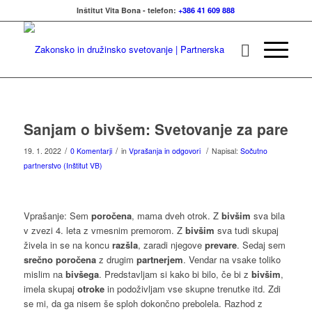
Inštitut Vita Bona - telefon:
+386 41 609 888
Sanjam o bivšem: Svetovanje za pare
/
/
/
19. 1. 2022
0 Komentarji
in
Vprašanja in odgovori
Napisal:
Sočutno
partnerstvo (Inštitut VB)
Vprašanje: Sem
poročena
, mama dveh otrok. Z
bivšim
sva bila
v zvezi 4. leta z vmesnim premorom. Z
bivšim
sva tudi skupaj
živela in se na koncu
razšla
, zaradi njegove
prevare
. Sedaj sem
srečno poročena
z drugim
partnerjem
. Vendar na vsake toliko
mislim na
bivšega
. Predstavljam si kako bi bilo, če bi z
bivšim
,
imela skupaj
otroke
in podoživljam vse skupne trenutke itd. Zdi
se mi, da ga nisem še sploh dokončno prebolela. Razhod z