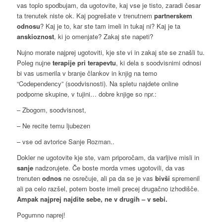
vas toplo spodbujam, da ugotovite, kaj vse je tisto, zaradi česar
ta trenutek niste ok. Kaj pogrešate v trenutnem
partnerskem
odnosu
? Kaj je to, kar ste tam imeli in tukaj ni? Kaj je ta
anskioznost
, ki jo omenjate? Zakaj ste napeti?
Nujno morate najprej ugotoviti, kje ste vi in zakaj ste se znašli tu.
Poleg nujne
terapije pri terapevtu
, ki dela s soodvisnimi odnosi
bi vas usmerila v branje člankov in knjig na temo
“Codependency” (soodvisnosti). Na spletu najdete online
podporne skupine, v tujini… dobre knjige so npr.:
– Zbogom, soodvisnost,
– Ne recite temu ljubezen
– vse od avtorice Sanje Rozman..
Dokler ne ugotovite kje ste, vam priporočam, da varljive misli in
sanje
nadzorujete. Če boste morda vmes ugotovili, da vas
trenuten
odnos
ne osrečuje, ali pa da se je vas
bivši
spremenil
ali pa celo razšel, potem boste imeli precej drugačno izhodišče.
Ampak najprej najdite sebe, ne v drugih – v sebi.
Pogumno naprej!