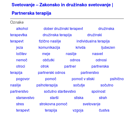
Svetovanje – Zakonsko in družinsko svetovanje |
Partnerska terapija
Oznake
alkohol
dober družinski terapevt
družinska
terapevtka
družinska terapija
družinski
terapevt
fizično nasilje
individualna terapija
jeza
komunikacija
krivda
ljubezen
ločitev
meje
nasilje
nasvet
nemoč
občutki
odnos
odnosi
otroci
otrok
partner
partnerska
terapija
partnerski odnos
partnerstvo
pogovor
pomoč
pomoč v stiski
psihično
nasilje
psihoterapija
sočutje
sočutno
partnerstvo
sočutno starševstvo
spolnost
starsevstvo
starši
stiska
strah
stres
strokovna pomoč
svetovanje
terapevt
terapija
vzgoja
čustva