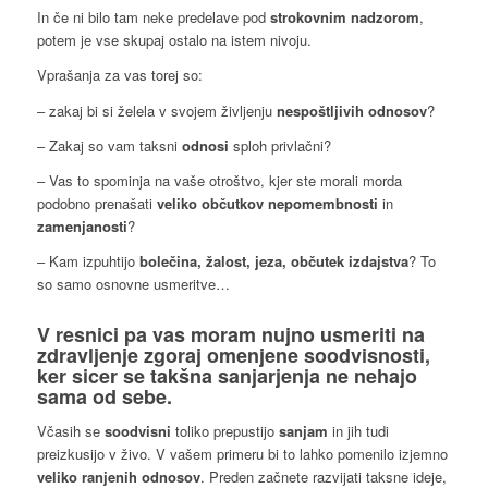
In če ni bilo tam neke predelave pod
strokovnim nadzorom
,
potem je vse skupaj ostalo na istem nivoju.
Vprašanja za vas torej so:
– zakaj bi si želela v svojem življenju
nespoštljivih odnosov
?
– Zakaj so vam taksni
odnosi
sploh privlačni?
– Vas to spominja na vaše otroštvo, kjer ste morali morda
podobno prenašati
veliko občutkov nepomembnosti
in
zamenjanosti
?
– Kam izpuhtijo
bolečina, žalost, jeza, občutek izdajstva
? To
so samo osnovne usmeritve…
V resnici pa vas moram nujno usmeriti na
zdravljenje
zgoraj omenjene
soodvisnosti
,
ker sicer se takšna
sanjarjenja
ne nehajo
sama od sebe.
Včasih se
soodvisni
toliko prepustijo
sanjam
in jih tudi
preizkusijo v živo. V vašem primeru bi to lahko pomenilo izjemno
veliko ranjenih odnosov
. Preden začnete razvijati taksne ideje,