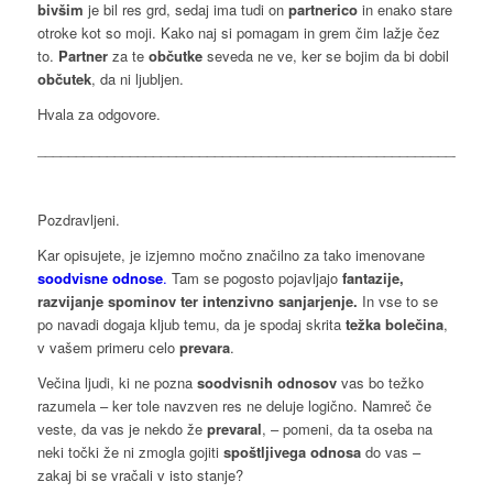
bivšim
je bil res grd, sedaj ima tudi on
partnerico
in enako stare
otroke kot so moji. Kako naj si pomagam in grem čim lažje čez
to.
Partner
za te
občutke
seveda ne ve, ker se bojim da bi dobil
občutek
, da ni ljubljen.
Hvala za odgovore.
___________________________________________________________
Pozdravljeni.
Kar opisujete, je izjemno močno značilno za tako imenovane
soodvisne odnose
.
Tam se pogosto pojavljajo
fantazije,
razvijanje spominov ter intenzivno sanjarjenje.
In vse to se
po navadi dogaja kljub temu, da je spodaj skrita
težka bolečina
,
v vašem primeru celo
prevara
.
Večina ljudi, ki ne pozna
soodvisnih odnosov
vas bo težko
razumela – ker tole navzven res ne deluje logično. Namreč če
veste, da vas je nekdo že
prevaral
, – pomeni, da ta oseba na
neki točki že ni zmogla gojiti
spoštljivega odnosa
do vas –
zakaj bi se vračali v isto stanje?