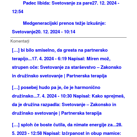
Padec libida: Svetovanje za pare
27. 12. 2024 -
12:54
Medgeneracijski prenos težje izkušnje:
Svetovanje
20. 12. 2024 - 10:14
Komentarji
[…] bi bilo smiselno, da gresta na partnersko
terapijo...
17. 4. 2024 - 6:19 Napisal: Miren mož,
strupen oče: Svetovanje za starševstvo – Zakonsko
in družinsko svetovanje | Partnerska terapija
[…] posebej hudo pa je, če je harmonično
družinsko...
7. 4. 2024 - 10:30 Napisal: Kako sprejmeš,
da je družina razpadla: Svetovanje – Zakonsko in
družinsko svetovanje | Partnerska terapija
[…] sploh če boste čutila, da nimate energije za...
28.
5. 2023 - 12:58 Napisal: Izčrpanost in obup mamice: