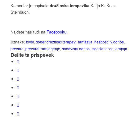
Komentar je napisala
družinska terapevtka
Katja K. Knez
Steinbuch.
Najdete nas tudi na
Facebooku.
Oznake:
bivši
,
dober družinski terapevt
,
fantazija
,
nespoštljiv odnos
,
prevara
,
prevaral
,
sanjarjenje
,
soodvisni odnosi
,
soodvisnost
,
terapija
Delite ta prispevek