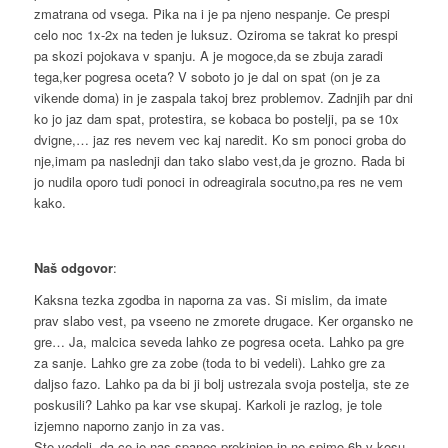
zmatrana od vsega. Pika na i je pa njeno nespanje. Ce prespi
celo noc 1x-2x na teden je luksuz. Oziroma se takrat ko prespi
pa skozi pojokava v spanju. A je mogoce,da se zbuja zaradi
tega,ker pogresa oceta? V soboto jo je dal on spat (on je za
vikende doma) in je zaspala takoj brez problemov. Zadnjih par dni
ko jo jaz dam spat, protestira, se kobaca bo postelji, pa se 10x
dvigne,… jaz res nevem vec kaj naredit. Ko sm ponoci groba do
nje,imam pa naslednji dan tako slabo vest,da je grozno. Rada bi
jo nudila oporo tudi ponoci in odreagirala socutno,pa res ne vem
kako.
Naš odgovor
:
Kaksna tezka zgodba in naporna za vas. Si mislim, da imate
prav slabo vest, pa vseeno ne zmorete drugace. Ker organsko ne
gre… Ja, malcica seveda lahko ze pogresa oceta. Lahko pa gre
za sanje. Lahko gre za zobe (toda to bi vedeli). Lahko gre za
daljso fazo. Lahko pa da bi ji bolj ustrezala svoja postelja, ste ze
poskusili? Lahko pa kar vse skupaj. Karkoli je razlog, je tole
izjemno naporno zanjo in za vas.
Ste vedeli, da ce je nas spanec prekinjen in ne spimo 6h v kosu,