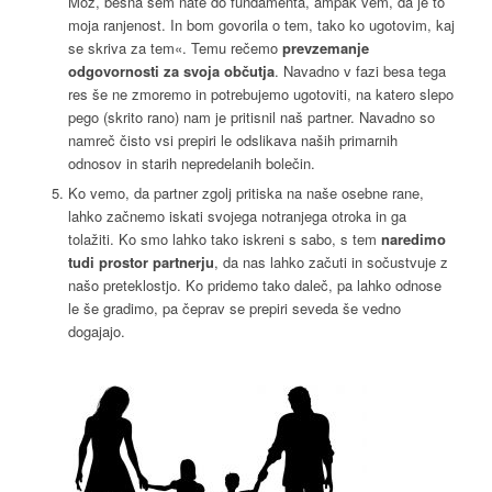
Mož, besna sem nate do fundamenta, ampak vem, da je to
moja ranjenost. In bom govorila o tem, tako ko ugotovim, kaj
se skriva za tem«. Temu rečemo
prevzemanje
odgovornosti za svoja občutja
. Navadno v fazi besa tega
res še ne zmoremo in potrebujemo ugotoviti, na katero slepo
pego (skrito rano) nam je pritisnil naš partner. Navadno so
namreč čisto vsi prepiri le odslikava naših primarnih
odnosov in starih nepredelanih bolečin.
Ko vemo, da partner zgolj pritiska na naše osebne rane,
lahko začnemo iskati svojega notranjega otroka in ga
tolažiti. Ko smo lahko tako iskreni s sabo, s tem
naredimo
tudi prostor partnerju
, da nas lahko začuti in sočustvuje z
našo preteklostjo. Ko pridemo tako daleč, pa lahko odnose
le še gradimo, pa čeprav se prepiri seveda še vedno
dogajajo.