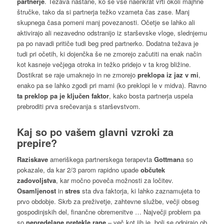
partnerje
. Težava nastane, ko se vse naenkrat vrti okoli majhne
štručke, tako da si partnerja težko vzameta čas zase. Manj
skupnega časa pomeni manj povezanosti. Očetje se lahko ali
aktivirajo ali nezavedno odstranijo iz starševske vloge, slednjemu
pa po navadi pritiče tudi beg pred partnerko. Dodatna težava je
tudi pri očetih, ki dojenčka še ne zmorejo začutiti na enak način
kot kasneje večjega otroka in težko pridejo v ta krog bližine.
Dostikrat se raje umaknejo in ne zmorejo
preklopa iz jaz v mi
,
enako pa se lahko zgodi pri mami (ko preklopi le v midva). Ravno
ta preklop pa je ključen faktor
, kako bosta partnerja uspela
prebroditi prva srečevanja s starševstvom.
Kaj so po vašem glavni
vzroki za
prepire
?
Raziskave
ameriškega partnerskega terapevta
Gottman
a so
pokazale, da kar 2/3 parom rapidno upade
občutek
zadovoljstva
, kar močno poveča možnosti za ločitev.
Osamljenost
in
stres
sta dva faktorja, ki lahko zaznamujeta to
prvo obdobje. Skrb za preživetje, zahtevne službe, večji obseg
gospodinjskih del, finančne obremenitve … Največji problem pa
so
nepredelane pretekle rane
– več kot jih je, bolj se odpirajo ob