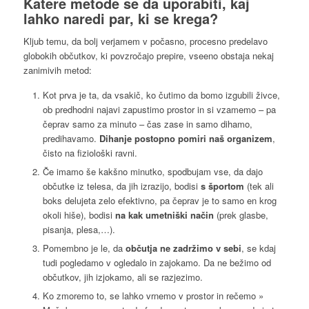
Katere metode se da uporabiti, kaj
lahko naredi
par, ki se krega
?
Kljub temu, da bolj verjamem v počasno, procesno predelavo
globokih občutkov, ki povzročajo prepire, vseeno obstaja nekaj
zanimivih metod:
Kot prva je ta, da vsakič, ko čutimo da bomo izgubili živce,
ob predhodni najavi zapustimo prostor in si vzamemo – pa
čeprav samo za minuto – čas zase in samo dihamo,
predihavamo.
Dihanje postopno pomiri naš organizem
,
čisto na fiziološki ravni.
Če imamo še kakšno minutko, spodbujam vse, da dajo
občutke iz telesa, da jih izrazijo, bodisi
s športom
(tek ali
boks delujeta zelo efektivno, pa čeprav je to samo en krog
okoli hiše), bodisi
na kak umetniški način
(prek glasbe,
pisanja, plesa,…).
Pomembno je le, da
občutja ne zadržimo v sebi
, se kdaj
tudi pogledamo v ogledalo in zajokamo. Da ne bežimo od
občutkov, jih izjokamo, ali se razjezimo.
Ko zmoremo to, se lahko vrnemo v prostor in rečemo »