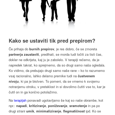
Kako se ustaviti tik pred prepirom?
Če prihaja do
burnih prepirov
, je res dobro, če se zmoreta
partnerja zaustaviti
, predihati, se morda tudi ločiti za tisti čas,
dokler ne odkrijeta, kaj ju je zabolelo. V terapiji rečemo, da je
napredek takrat, ko sprejmemo, da so drugi samo naša ogledala.
Ko vidimo, da prebujajo drugi samo naše rane – ko to razumemo
vsaj racionalno, lahko delamo premike tudi na
čustvenem
nivoju
, ki pa je bistven. To pomeni, da se vrnemo k svojemu
notranjemu otroku, v preteklost in si dovolimo čutiti vse to, kar je
čutil on in ga končno potolažimo.
Na
terapijah
ponavadi ugotavljamo še kaj so naše obrambe, kot
npr.:
napadi
,
kritiziranje
,
poniževanje
,
sramotenje
in pa po
drugi strani
umik
,
minimaliziranje
,
flegmatičnost
ipd. Ko se