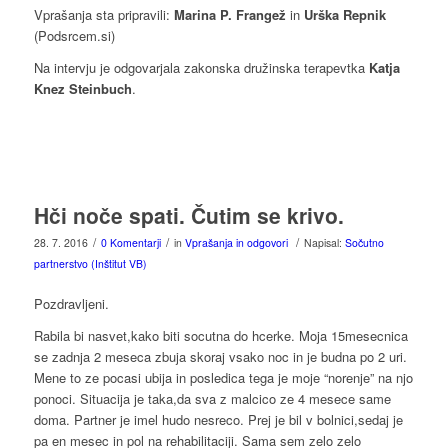
Vprašanja sta pripravili:
Marina P. Frangež
in
Urška Repnik
(Podsrcem.si)
Na intervju je odgovarjala zakonska družinska terapevtka
Katja
Knez Steinbuch
.
Hči noče spati. Čutim se krivo.
/
/
/
28. 7. 2016
0 Komentarji
in
Vprašanja in odgovori
Napisal:
Sočutno
partnerstvo (Inštitut VB)
Pozdravljeni.
Rabila bi nasvet,kako biti socutna do hcerke. Moja 15mesecnica
se zadnja 2 meseca zbuja skoraj vsako noc in je budna po 2 uri.
Mene to ze pocasi ubija in posledica tega je moje “norenje” na njo
ponoci. Situacija je taka,da sva z malcico ze 4 mesece same
doma. Partner je imel hudo nesreco. Prej je bil v bolnici,sedaj je
pa en mesec in pol na rehabilitaciji. Sama sem zelo zelo