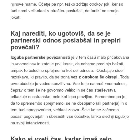
njihove mame. Očetje pa npr. težko zdržijo otrokov jok, ker so
tudi sami velikokrat v otroštvu poslušali, da fantki ne smejo
jokati.
Kaj narediti, ko ugotoviš, da se je
partnerski odnos
poslabšal
in prepiri
povečali?
Izguba partnerske povezanosti
je v tem času malo pričakovana
in »normalna« in zato je prvi korak, da nehamo pred njo bežati,
ampak to bolečino sprejmemo kot del odnosa. Obstajajo sicer
raziskave, ki pravijo, da se trdna
vez z otrokom še okrepi
. Toda
prvo obdobje je vedno senzitivno. Vse to je namreč »normalno«,
čeprav o tem še ne govorimo veliko in se čas starševstva
prikazuje enostransko, celo kot lepo pravljico. Pomembno pa je,
da to spremembo sprejmemo, se ne obsojamo (ali partnerja) in o
tem tudi spregovorimo, večkrat znova. Šele ko se začnemo
počasi pogovarjati in ubesediti vse občutke, lahko slednji izgubijo
na svoji intenzivnosti.
Kako si vzeti čas, kadar
imaš zelo