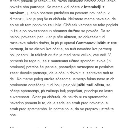
V tem primeru je težko – saj ravno čustveno navzoč očka lahko
poveže oba partnerja. Ko mama vidi očeta v
interakciji z
otrokom
, ji lahko postane privlačen na povsem nov način, v
dimenziji, kot je prej še ni občutila. Nekatere mame navajajo, da
so se ob tem ponovno zaljubile. Občutek varnosti se tako poglobi
in želja po povezanosti in ohranitvi družine se poveča. Da so
najbolj povezani pari, kjer je oče aktiven, so dokazale tudi
raziskave mladih družin, ki jih je opravil
Gottmanov inštitut
: tisti
partnerji, ki so aktivni kot očetje, so tudi navadno kot partnerji
bolj prisotni. In takšnih družin je med nami veliko, vse več. V
primerih ko tega ni, se z mamicami učimo sporočati svoje (in
otrokove) potrebe še jasneje, postavljati razmejitve in poskrbeti
zase: dovoliti partnerju, da je oče in dovoliti si zahtevati tudi ta
del. Ko mame poleg otroka sčasoma usmerijo fokus nase in ob
otrokovem odraščanju tudi bolj upajo
vključiti tudi očeta
, se
očetje spremenijo, jih začnejo bolj pogrešati, pridobijo na lastni
suverenosti. Sicer pa občutek, da nekdo ni za spremembe,
navadno pomeni le to, da je zadaj en strah pred novostjo, ali
strah pred spremembo. In normalno je, da se prepirov ustrašita
oba.