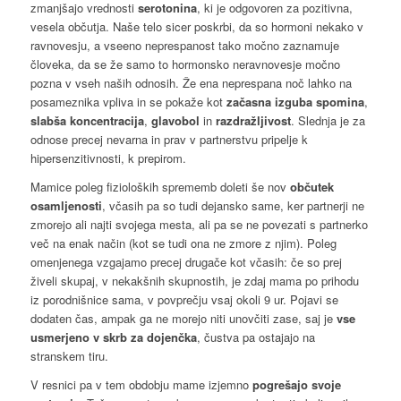
zmanjšajo vrednosti
serotonina
, ki je odgovoren za pozitivna,
vesela občutja. Naše telo sicer poskrbi, da so hormoni nekako v
ravnovesju, a vseeno neprespanost tako močno zaznamuje
človeka, da se že samo to hormonsko neravnovesje močno
pozna v vseh naših odnosih. Že ena neprespana noč lahko na
posameznika vpliva in se pokaže kot
začasna izguba spomina
,
slabša koncentracija
,
glavobol
in
razdražljivost
. Slednja je za
odnose precej nevarna in prav v partnerstvu pripelje k
hipersenzitivnosti, k prepirom.
Mamice poleg fizioloških sprememb doleti še nov
občutek
osamljenosti
, včasih pa so tudi dejansko same, ker partnerji ne
zmorejo ali najti svojega mesta, ali pa se ne povezati s partnerko
več na enak način (kot se tudi ona ne zmore z njim). Poleg
omenjenega vzgajamo precej drugače kot včasih: če so prej
živeli skupaj, v nekakšnih skupnostih, je zdaj mama po prihodu
iz porodnišnice sama, v povprečju vsaj okoli 9 ur. Pojavi se
dodaten čas, ampak ga ne morejo niti unovčiti zase, saj je
vse
usmerjeno v skrb za dojenčka
, čustva pa ostajajo na
stranskem tiru.
V resnici pa v tem obdobju mame izjemno
pogrešajo svoje