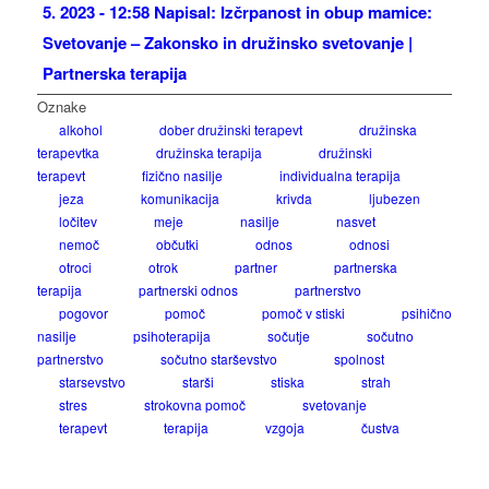
5. 2023 - 12:58 Napisal: Izčrpanost in obup mamice:
Svetovanje – Zakonsko in družinsko svetovanje |
Partnerska terapija
Oznake
alkohol
dober družinski terapevt
družinska
terapevtka
družinska terapija
družinski
terapevt
fizično nasilje
individualna terapija
jeza
komunikacija
krivda
ljubezen
ločitev
meje
nasilje
nasvet
nemoč
občutki
odnos
odnosi
otroci
otrok
partner
partnerska
terapija
partnerski odnos
partnerstvo
pogovor
pomoč
pomoč v stiski
psihično
nasilje
psihoterapija
sočutje
sočutno
partnerstvo
sočutno starševstvo
spolnost
starsevstvo
starši
stiska
strah
stres
strokovna pomoč
svetovanje
terapevt
terapija
vzgoja
čustva