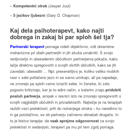
–
Kompetentni otrok
(Jesper Juul)
–
5 jezikov ljubezni
(Gary D. Chapman)
Kaj dela
psihoterapevt
,
kako najti
dobrega
in zakaj bi par sploh šel tja?
Partnerski terapevt
pomaga videti objektivno, vidi obrambne
mehanizme pri obeh partnerjih in jih skuša umakniti. S svojo
ranljivostjo in ubesedenim občutkom partnerjema pokaže, kako
lažje direktno spregovoriti o svojih skritih občutkih, kako se jih
zavedati, ubesediti … Npr. presenetljivo je, koliko veliko moških
nosi v sebi potlačeno jezo in se samo umikajo, ali pa napadajo,
ne zmorejo pa sploh varno izraziti sebe. In ženske, ki zelo
pogosto kritizirajo, ker je to edini način, s katerim znajo
pridobiti
posluh partnerja
, ampak v resnici isto ne zmorejo spregovoriti o
svojih najglobljih občutkih in prizadetostih. Najtežje je na terapijah
razbiti vezi preteklosti, priti do notranjega otroka – ko naredimo to
in ga potolažimo, se ob partnerju začnemo obnašati drugače. In
to je bistvo terapije: da
vsak sprejme odgovornost
za svojo
preteklost in sedanjost, terapevt pa mu pri tem zgolj pomaga.