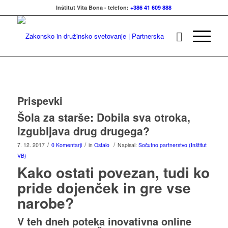
Inštitut Vita Bona - telefon:
+386 41 609 888
Prispevki
Šola za starše: Dobila sva otroka,
izgubljava drug drugega?
/
/
/
7. 12. 2017
0 Komentarji
in
Ostalo
Napisal:
Sočutno partnerstvo (Inštitut
VB)
Kako ostati povezan, tudi ko
pride dojenček in gre vse
narobe?
V teh dneh poteka inovativna
online