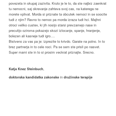
povezeta in skupaj zazivita. Kruto je le to, da ste najbrz zaenkrat
tu nemocni, saj okrevanje zahteva svoj cas, na katerega ne
morete vplivat. Morda si priznate ta obcutek nemoci in se soocite
tudi z njim? Ravno to nemoc pa morda izraza tudi hci. Majhni
otroci veliko custev, ki jih nosijo starsi prevzamejo nase in
precutijo oziroma pokazejo skozi izlocanje, spanje, hranjenje,
bolezen ali kasneje tudi igro….
Bistveno za vas pa je: izprezite to krivdo. Garate na polno. In to
brez partnerja in to cele noci. Pa se sem ste prisli po nasvet.
Super mami ste in to si prosim veckrat priznajte. Srecno.
Katja Knez Steinbuch
,
doktorska kandidatka
zakonske
in
družinske terapije