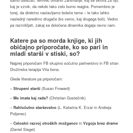
samo odrezati, temveč ohraniti zanimanje, kaj se skriva za njo,
kaj je vzrok, da nekdo tako zelo burno reagira. Pomembno je
torej, da direktno naslavljamo boleče teme – le tako lahko
naslednji naredimo drugače (ko vemo, kaj drugega boli). Vedno
pa razmišljati, zakaj se določena dinamika dogaja ravno nam.
Katere pa so morda
knjige
, ki jih
običajno
priporočate
, ko so
pari in
mladi starši v stiski
, so?
Najprej priporočam FB skupino sočutno partnerstvo in FB stran
Družinska terapija Vita bona.
Glede literature pa priporočam:
–
Strupeni starši
(Susan Froward)
–
Me imata kaj rada?
(Christian Gostečnik)
–
Rahločutno starševstvo
(L. Katarina K. Erzar in Andreja
Poljanec)
–
Celostni razvoj otroških možganov
in
Vzgoja brez drame
(Daniel Siegel)