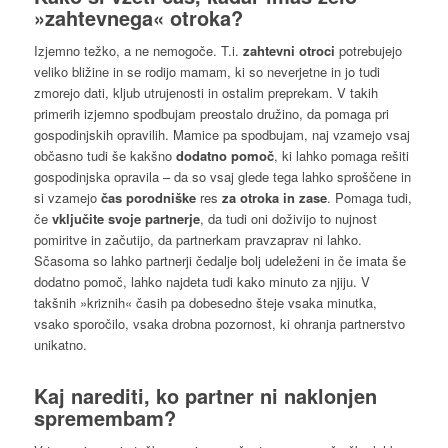
»zahtevnega« otroka
?
Izjemno težko, a ne nemogoče. T.i.
zahtevni otroci
potrebujejo
veliko bližine in se rodijo mamam, ki so neverjetne in jo tudi
zmorejo dati, kljub utrujenosti in ostalim preprekam. V takih
primerih izjemno spodbujam preostalo družino, da pomaga pri
gospodinjskih opravilih. Mamice pa spodbujam, naj vzamejo vsaj
občasno tudi še kakšno
dodatno pomoč
, ki lahko pomaga rešiti
gospodinjska opravila – da so vsaj glede tega lahko sproščene in
si vzamejo
čas porodniške
res
za otroka in zase
. Pomaga tudi,
če
vključite svoje partnerje
, da tudi oni doživijo to nujnost
pomiritve in začutijo, da partnerkam pravzaprav ni lahko.
Sčasoma so lahko partnerji čedalje bolj udeleženi in če imata še
dodatno pomoč, lahko najdeta tudi kako minuto za njiju. V
takšnih »kriznih« časih pa dobesedno šteje vsaka minutka,
vsako sporočilo, vsaka drobna pozornost, ki ohranja partnerstvo
unikatno.
Kaj narediti, ko
partner ni naklonjen
spremembam
?