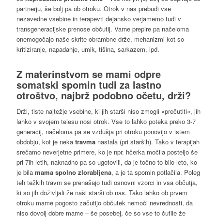
partnerju, še bolj pa ob otroku. Otrok v nas prebudi vse
nezavedne vsebine in terapevti dejansko verjamemo tudi v
transgeneracijske prenose občutij. Varne prepire pa načeloma
onemogočajo naše skrite obrambne drže, mehanizmi kot so
kritiziranje, napadanje, umik, tišina, sarkazem, ipd.
Z
materinstvom
se mami
odpre
somatski spomin
tudi za lastno
otroštvo, najbrž podobno očetu, drži?
Drži, tiste najtežje vsebine, ki jih starši niso zmogli »prečutiti«, jih
lahko v svojem telesu nosi otrok. Vse to lahko poteka preko 3-7
generacij, načeloma pa se vzdušja pri otroku ponovijo v istem
obdobju, kot je neka
travma
nastala (pri starših). Tako v terapijah
srečamo neverjetne primere, ko je npr. hčerka močila posteljo še
pri 7ih letih, naknadno pa so ugotovili, da je točno to bilo leto, ko
je bila
mama spolno zlorabljena
, a je ta spomin potlačila. Poleg
teh težkih travm se prenašajo tudi osnovni vzorci in vsa občutja,
ki so jih doživljali že naši starši ob nas. Tako lahko ob prvem
otroku mame pogosto začutijo občutek nemoči nevrednosti, da
niso dovolj dobre mame – še posebej, če so vse to čutile že