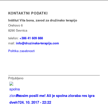
KONTAKTNI PODATKI
Inštitut Vita bona, zavod za družinsko terapijo
Orehovo 6
8290 Sevnica
telefon:
+386 41 609 888
mail:
info@druzinska-terapija.com
Politika zasebnosti
Priljubljeno
Prosim posili me! Ali je spolna zloraba res igra
dveh?
24. 10. 2017 - 22:22