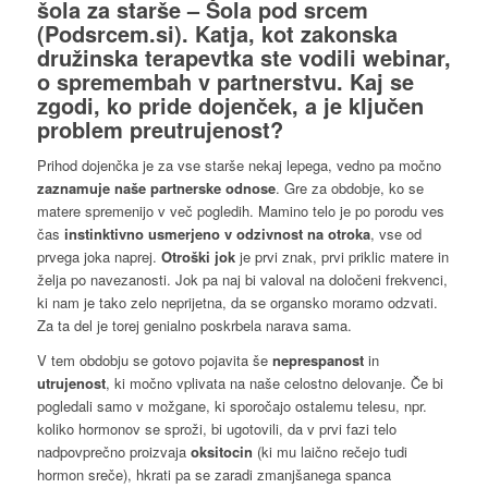
šola za starše –
Šola pod srcem
(
Podsrcem.si
). Katja, kot zakonska
družinska terapevtka ste vodili webinar,
o spremembah v partnerstvu. Kaj se
zgodi,
ko pride dojenček
, a je ključen
problem
preutrujenost
?
Prihod dojenčka je za vse starše nekaj lepega, vedno pa močno
zaznamuje naše partnerske odnose
. Gre za obdobje, ko se
matere spremenijo v več pogledih. Mamino telo je po porodu ves
čas
instinktivno usmerjeno v odzivnost na otroka
, vse od
prvega joka naprej.
Otroški jok
je prvi znak, prvi priklic matere in
želja po navezanosti. Jok pa naj bi valoval na določeni frekvenci,
ki nam je tako zelo neprijetna, da se organsko moramo odzvati.
Za ta del je torej genialno poskrbela narava sama.
V tem obdobju se gotovo pojavita še
neprespanost
in
utrujenost
, ki močno vplivata na naše celostno delovanje. Če bi
pogledali samo v možgane, ki sporočajo ostalemu telesu, npr.
koliko hormonov se sproži, bi ugotovili, da v prvi fazi telo
nadpovprečno proizvaja
oksitocin
(ki mu laično rečejo tudi
hormon sreče), hkrati pa se zaradi zmanjšanega spanca