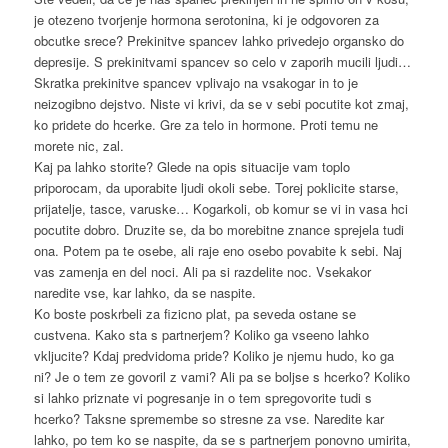
je otezeno tvorjenje hormona serotonina, ki je odgovoren za
obcutke srece? Prekinitve spancev lahko privedejo organsko do
depresije. S prekinitvami spancev so celo v zaporih mucili ljudi…
Skratka prekinitve spancev vplivajo na vsakogar in to je
neizogibno dejstvo. Niste vi krivi, da se v sebi pocutite kot zmaj,
ko pridete do hcerke. Gre za telo in hormone. Proti temu ne
morete nic, zal.
Kaj pa lahko storite? Glede na opis situacije vam toplo
priporocam, da uporabite ljudi okoli sebe. Torej poklicite starse,
prijatelje, tasce, varuske… Kogarkoli, ob komur se vi in vasa hci
pocutite dobro. Druzite se, da bo morebitne znance sprejela tudi
ona. Potem pa te osebe, ali raje eno osebo povabite k sebi. Naj
vas zamenja en del noci. Ali pa si razdelite noc. Vsekakor
naredite vse, kar lahko, da se naspite.
Ko boste poskrbeli za fizicno plat, pa seveda ostane se
custvena. Kako sta s partnerjem? Koliko ga vseeno lahko
vkljucite? Kdaj predvidoma pride? Koliko je njemu hudo, ko ga
ni? Je o tem ze govoril z vami? Ali pa se boljse s hcerko? Koliko
si lahko priznate vi pogresanje in o tem spregovorite tudi s
hcerko? Taksne spremembe so stresne za vse. Naredite kar
lahko, po tem ko se naspite, da se s partnerjem ponovno umirita,