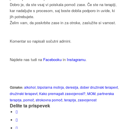
Dobro je, da ste vsaj vi poiskala pomoč zase. Če ste na terapiji,
kar nadaljujte s procesom, saj boste dobila podporo in uvide, ki
jih potrebujete.
Želim vam, da poskrbite zase in za otroke, zaslužite si varnost.
Komentar so napisali sočutni admini.
Najdete nas tudi na
Facebooku
in
Instagramu
.
Oznake:
alkohol
,
bipolarna motnja
,
deresija
,
dober družinski terapevt
,
družinski terapevt
,
Kako premagati zasvojenost?
,
MOM
,
partnerska
terapija
,
pomoč
,
strokovna pomoč
,
terapija
,
zasvojenost
Delite ta prispevek