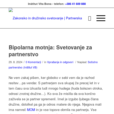
Inštitut Vita Bona - telefon:
+386 41 609 888
Bipolarna motnja: Svetovanje za
partnerstvo
/
/
/
29. 8. 2024
0 Komentarji
in
Vprašanja in odgovori
Napisal:
Sočutno
partnerstvo (Inštitut VB)
Ne vem zakaj pišem, ker globoko v sebi vem da je razhod
resitev…pa vendar. S partnerjem sva skupaj že precej let in v
tem času sva izkusila tudi mnogo hudega (huda bolezen otroka,
odnosi znotraj družine…). Ko sva že mislila da sva končno
zaživela se je partner spremenil. Imel je izgubo ljubega člana
družine, dotolkel pa ga je odnos matere do njega. Njegova mati
ima namreč
MOM
in je vse topove obrnila na partnerja. Vse