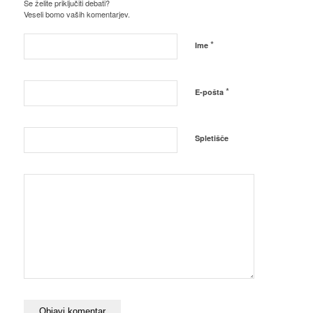
Se želite priključiti debati?
Veseli bomo vaših komentarjev.
*
Ime
*
E-pošta
Spletišče