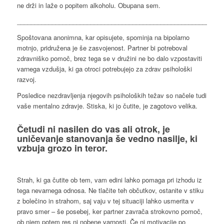
ne drži in laže o popitem alkoholu. Obupana sem.
___________________________________________________________
Spoštovana anonimna, kar opisujete, spominja na bipolarno
motnjo, pridružena je še zasvojenost. Partner bi potreboval
zdravniško pomoč, brez tega se v družini ne bo dalo vzpostaviti
varnega vzdušja, ki ga otroci potrebujejo za zdrav psihološki
razvoj.
Posledice nezdravljenja njegovih psiholoških težav so načele tudi
vaše mentalno zdravje. Stiska, ki jo čutite, je zagotovo velika.
Četudi ni nasilen do vas ali otrok, je
uničevanje stanovanja še vedno nasilje, ki
vzbuja grozo in teror.
Strah, ki ga čutite ob tem, vam edini lahko pomaga pri izhodu iz
tega nevarnega odnosa. Ne tlačite teh občutkov, ostanite v stiku
z bolečino in strahom, saj vaju v tej situaciji lahko usmerita v
pravo smer – še posebej, ker partner zavrača strokovno pomoč,
ob njem potem res ni nobene varnosti. Če ni motivacije po