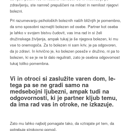
zdravljenju, ste namreč prepuščeni na milost in nemilost njegovi
bolezni.
Pri razumevanju psiholoških boleznih naših bližnjih je pomembno,
da smo sposobni razmejiti bolezen od osebe. Partner kot oseba
je lahko v svojem bistvu čudovit, vas ima rad in si želi
družinskega življenja, ampak tukaj je še njegova bolezen, ki mu
vse to onemogoča. Za to bolezen ni sam kriv, je pa odgovoren,
da jo zdravi. In krivično je, ko bolezen poseže v družino, ni pa to
bolezen, ki se je ne bi dalo regulirati, zato je osebna odgovornost
tukaj toliko pomembna.
Vi in otroci si zaslužite varen dom, le-
tega pa se ne gradi samo na
medsebojni ljubezni, ampak tudi na
odgovornosti, ki je partner kljub temu,
da ima rad vas in otroke, ne izkazuje.
Zato mu lahko najbolj pomagate tako, da vztrajate pri tem, da
potrebuje strokovno pomoč.