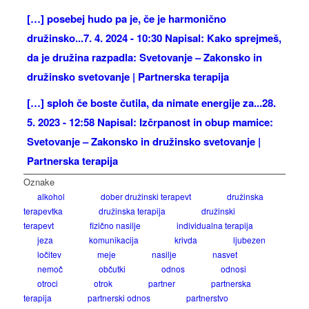
[…] posebej hudo pa je, če je harmonično
družinsko...
7. 4. 2024 - 10:30 Napisal: Kako sprejmeš,
da je družina razpadla: Svetovanje – Zakonsko in
družinsko svetovanje | Partnerska terapija
[…] sploh če boste čutila, da nimate energije za...
28.
5. 2023 - 12:58 Napisal: Izčrpanost in obup mamice:
Svetovanje – Zakonsko in družinsko svetovanje |
Partnerska terapija
Oznake
alkohol
dober družinski terapevt
družinska
terapevtka
družinska terapija
družinski
terapevt
fizično nasilje
individualna terapija
jeza
komunikacija
krivda
ljubezen
ločitev
meje
nasilje
nasvet
nemoč
občutki
odnos
odnosi
otroci
otrok
partner
partnerska
terapija
partnerski odnos
partnerstvo