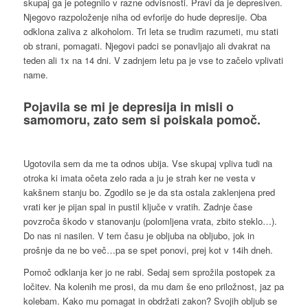
skupaj ga je potegnilo v razne odvisnosti. Pravi da je depresiven.
Njegovo razpoloženje niha od evforije do hude depresije. Oba
odklona zaliva z alkoholom. Tri leta se trudim razumeti, mu stati
ob strani, pomagati. Njegovi padci se ponavljajo ali dvakrat na
teden ali 1x na 14 dni. V zadnjem letu pa je vse to začelo vplivati
name.
Pojavila se mi je
depresija
in misli o
samomoru, zato sem si poiskala pomoč.
Ugotovila sem da me ta odnos ubija. Vse skupaj vpliva tudi na
otroka ki imata očeta zelo rada a ju je strah ker ne vesta v
kakšnem stanju bo. Zgodilo se je da sta ostala zaklenjena pred
vrati ker je pijan spal in pustil ključe v vratih. Zadnje čase
povzroča škodo v stanovanju (polomljena vrata, zbito steklo…).
Do nas ni nasilen. V tem času je obljuba na obljubo, jok in
prošnje da ne bo več…pa se spet ponovi, prej kot v 14ih dneh.
Pomoč odklanja ker jo ne rabi. Sedaj sem sprožila postopek za
ločitev. Na kolenih me prosi, da mu dam še eno priložnost, jaz pa
kolebam. Kako mu pomagat in obdržati zakon? Svojih obljub se