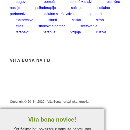
pogovor
pomoč
pomoč v stiski
psihično
nasilje
psihoterapija
sočutje
sočutno
partnerstvo
sočutno starševstvo
spolnost
starsevstvo
starši
stiska
strah
stres
strokovna pomoč
svetovanje
terapevt
terapija
vzgoja
čustva
VITA BONA NA FB
Copyright © 2016 - 2020 - Vita Bona - družinska terapija
Vita bona novice!
Ker želimo biti povezani z vami se naprej, vas